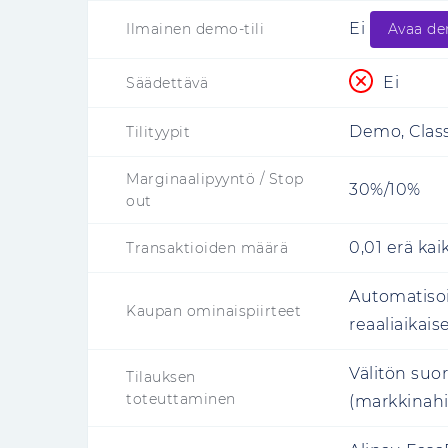
Ei
Ilmainen demo-tili
Avaa de
Ei
Säädettävä
Demo, Class
Tilityypit
Marginaalipyyntö / Stop
30%/10%
out
0,01 erä kaiki
Transaktioiden määrä
Automatisoi
Kaupan ominaispiirteet
reaaliaikai
Välitön suor
Tilauksen
toteuttaminen
(markkinah