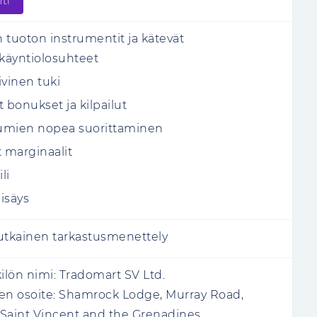
ti
 tuoton instrumentit ja kätevät
äyntiolosuhteet
ivinen tuki
t bonukset ja kilpailut
umien nopea suorittaminen
t marginaalit
li
lisäys
tkainen tarkastusmenettely
lön nimi:
Tradomart SV Ltd.
en osoite:
Shamrock Lodge, Murray Road,
Saint Vincent and the Grenadines