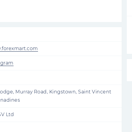
w.forexmart.com
egram
dge, Murray Road, Kingstown, Saint Vincent
enadines
SV Ltd