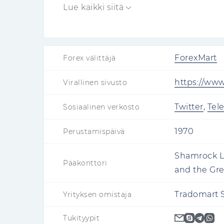
sijoitusalustoilla.
Lue kaikki siitä
ForexMart
Forex välittäjä
https://ww
Virallinen sivusto
Twitter
,
Tel
Sosiaalinen verkosto
1970
Perustamispäivä
Shamrock Lo
Pääkonttori
and the Gr
Tradomart 
Yrityksen omistaja
Tukityypit