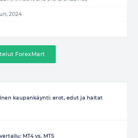
un, 2024
telut ForexMart
inen kaupankäynti: erot, edut ja haitat
ertailu: MT4 vs. MT5