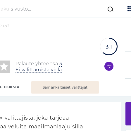
Haku
sivusto...
jaus?
3.1
Palaute yhteensä
3
Ei valittamista vielä
ALITUKSIA
Samankaltaiset välittäjät
-välittäjistä, joka tarjoaa
alveluita maailmanlaajuisilla