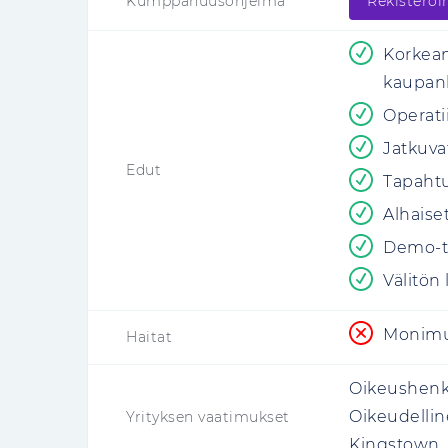
Kumppanuusohjelma
Rekisteröin
Korkean
kaupank
Operati
Jatkuva
Edut
Tapaht
Alhaise
Demo-ti
Välitön 
Monimu
Haitat
Oikeushenki
Oikeudellin
Yrityksen vaatimukset
Kingstown, 