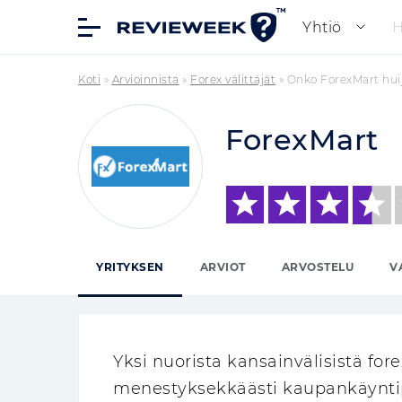
Yhtiö
Koti
»
Arvioinnista
»
Forex välittäjät
»
Onko ForexMart hui
ForexMart
YRITYKSEN
ARVIOT
ARVOSTELU
V
Yksi nuorista kansainvälisistä forex
menestyksekkäästi kaupankäyntip