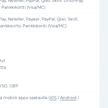
Pay, Neteller, PayPal, Qiwi, Skrill, UnionPay,
, Pankkikortti (Visa/MC)
ay, Neteller, Payeer, PayPal, Qiwi, Skrill,
nkkisiirto, Pankkikortti (Visa/MC)
lut
tta
USD, GBP
 mobiili apps saatavilla
(
iOS
/
Android
/