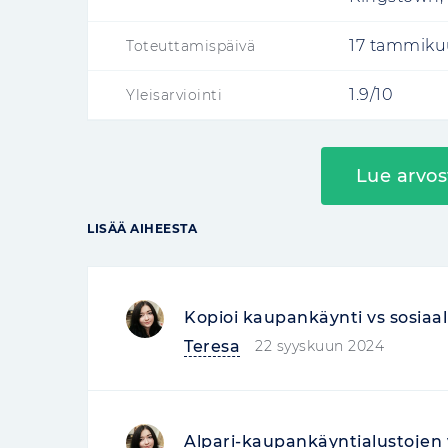
17 tammiku
Toteuttamispäivä
1.9/10
Yleisarviointi
Lue arvos
LISÄÄ AIHEESTA
Kopioi kaupankäynti vs sosiaal
Teresa
22 syyskuun 2024
Alpari-kaupankäyntialustojen v