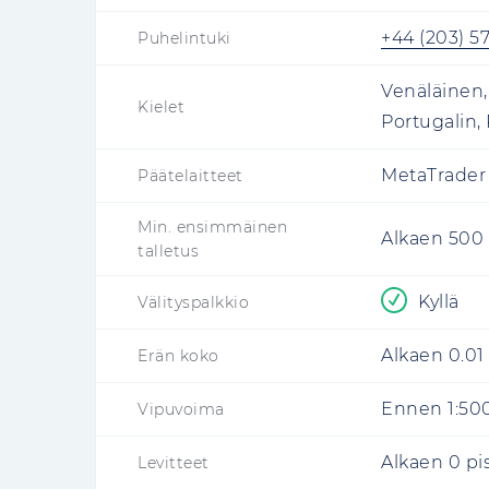
+44 (203) 57
Puhelintuki
Venäläinen,
Kielet
Portugalin, 
MetaTrader
Päätelaitteet
Min. ensimmäinen
Alkaen
500
talletus
Kyllä
Välityspalkkio
Alkaen
0.01
Erän koko
Ennen 1:50
Vipuvoima
Alkaen 0 pi
Levitteet