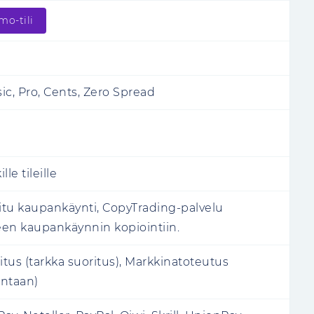
mo-tili
ic, Pro, Cents, Zero Spread
lle tileille
tu kaupankäynti, CopyTrading-palvelu
seen kaupankäynnin kopiointiin.
itus (tarkka suoritus), Markkinatoteutus
intaan)