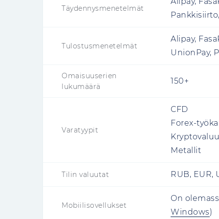
Alipay, Fasa
Täydennysmenetelmät
Pankkisiirto
Alipay, FasaP
Tulostusmenetelmät
UnionPay, Pa
Omaisuuserien
150+
lukumäärä
CFD
Forex-työka
Varatyypit
Kryptovaluu
Metallit
RUB, EUR, 
Tilin valuutat
On olemassa
Mobiilisovellukset
Windows
)