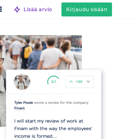
Lisää arvio
Kirjaudu sisään