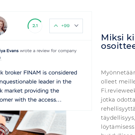
Miksi ki
osoitte
Myönnetään,
olleet meill
Fi.revieweek
jotka odott
rehellisyytt
täydellisyys
löytämisessä