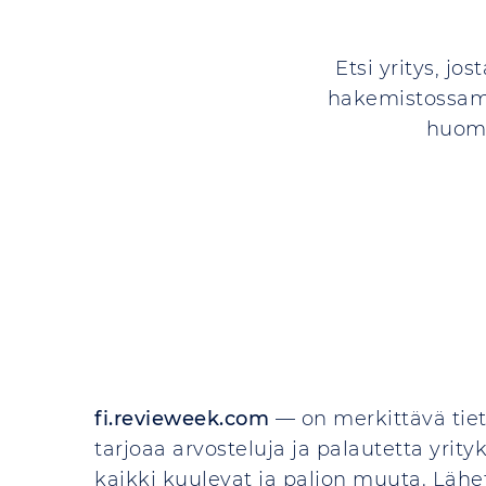
Etsi yritys, jos
hakemistossamme
huomi
fi.revieweek.com
— on merkittävä tiet
tarjoaa arvosteluja ja palautetta yrityks
kaikki kuulevat ja paljon muuta. Lähet