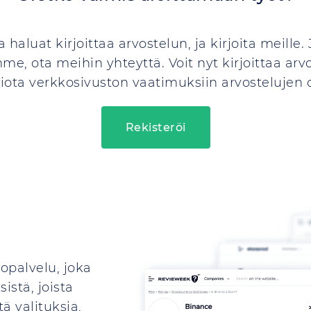
ta haluat kirjoittaa arvostelun, ja kirjoita meille. 
, ota meihin yhteyttä. Voit nyt kirjoittaa arvo
ota verkkosivuston vaatimuksiin arvostelujen o
Rekisteröi
opalvelu, joka
istä, joista
ä valituksia,