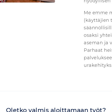
hyödyllisen
Me emme ma
(käyttäjien
säännöllisil
osaksi yht
aseman ja v
Parhaat hei
palveluksee
urakehityks
Oletko valmis aloittamaan työt?