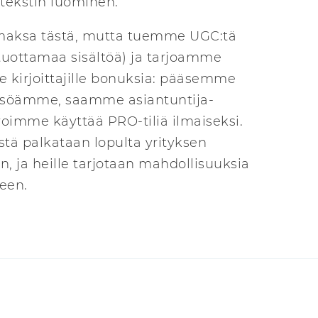
 tekstin luominen.
ksa tästä, mutta tuemme UGC:tä
 tuottamaa sisältöä) ja tarjoamme
le kirjoittajille bonuksia: pääsemme
eisöämme, saamme asiantuntija-
oimme käyttää PRO-tiliä ilmaiseksi.
stä palkataan lopulta yrityksen
n, ja heille tarjotaan mahdollisuuksia
een.