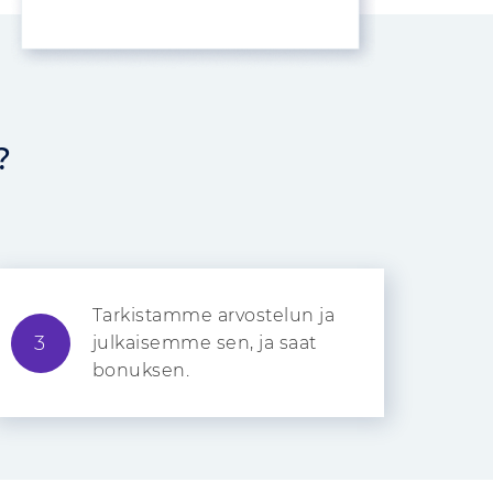
?
Tarkistamme arvostelun ja
3
julkaisemme sen, ja saat
bonuksen.