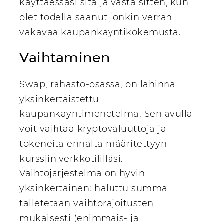
käyttäessäsi sitä ja vasta sitten, kun
olet todella saanut jonkin verran
vakavaa kaupankäyntikokemusta.
Vaihtaminen
Swap, rahasto-osassa, on lähinnä
yksinkertaistettu
kaupankäyntimenetelmä. Sen avulla
voit vaihtaa kryptovaluuttoja ja
tokeneita ennalta määritettyyn
kurssiin verkkotililläsi.
Vaihtojärjestelmä on hyvin
yksinkertainen: haluttu summa
talletetaan vaihtorajoitusten
mukaisesti (enimmäis- ja