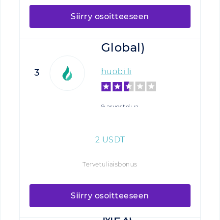
Siirry osoitteeseen
HTX (Huobi
Global)
huobi.li
3
9 arvostelua
2
USDT
Tervetuliaisbonus
Siirry osoitteeseen
MEXC