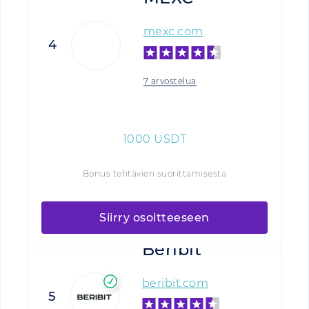
mexc.com
4
7 arvostelua
1000
USDT
Bonus tehtävien suorittamisesta
Siirry osoitteeseen
Beribit
beribit.com
5