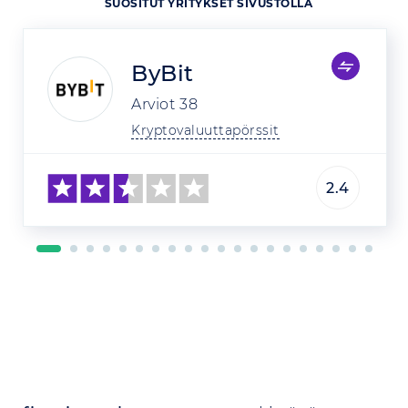
SUOSITUT YRITYKSET SIVUSTOLLA
ByBit
Arviot
38
Kryptovaluuttapörssit
2.4