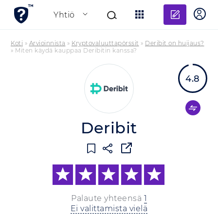
Lisää a
Yhtiö
Koti
»
Arvioinnista
»
Kryptovaluuttapörssit
»
Deribit on huijaus?
»
Miten käydä kauppaa Deribitin kanssa?
4.8
Deribit
Palaute yhteensä
1
Ei valittamista vielä