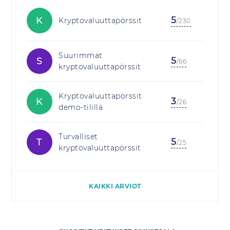
5
K
Kryptovaluuttapörssit
/230
Suurimmat
5
S
/66
kryptovaluuttapörssit
Kryptovaluuttapörssit
3
K
/26
demo-tilillä
Turvalliset
5
T
/25
kryptovaluuttapörssit
KAIKKI ARVIOT