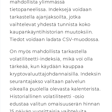
mahdollista ylimmässä
tietopaneelissa. Indeksejä voidaan
tarkastella ajanjaksoilta, jotka
vaihtelevat yhdestä tunnista koko
kaupankäyntihistorian muutoksiin.
Tiedot voidaan ladata CSV-muodossa.
On myös mahdollista tarkastella
volatiliteetti-indeksiä, mikä voi olla
tärkeää, kun käydään kauppaa
kryptovaluuttajohdannaisilla. Indeksin
seurantajakso valitaan palvelun
oikealla puolella olevasta kalenterista.
Historiallinen volatiliteetti -osio
edustaa valitun omaisuuserän hinnan
15 päivän vuosittaisia vaihteluita.