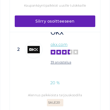
Kaupankäyntipalkkiot uusille tulokkaille
Siirry osoitteeseen
OKX
okx.com
2
39 arvostelua
20
%
Alennus palkkioista tarjouskoodilla
SALE20