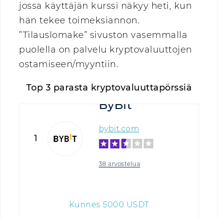
jossa käyttäjän kurssi näkyy heti, kun
hän tekee toimeksiannon.
”Tilauslomake” sivuston vasemmalla
puolella on palvelu kryptovaluuttojen
ostamiseen/myyntiin.
Top 3 parasta kryptovaluuttapörssiä
ByBit
bybit.com
1
38 arvostelua
Kunnes
5000
USDT