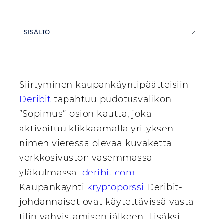
SISÄLTÖ
Siirtyminen kaupankäyntipäätteisiin
Deribit
tapahtuu pudotusvalikon
”Sopimus”-osion kautta, joka
aktivoituu klikkaamalla yrityksen
nimen vieressä olevaa kuvaketta
verkkosivuston vasemmassa
yläkulmassa.
deribit.com
.
Kaupankäynti
kryptopörssi
Deribit-
johdannaiset ovat käytettävissä vasta
tilin vahvistamisen jälkeen. Lisäksi