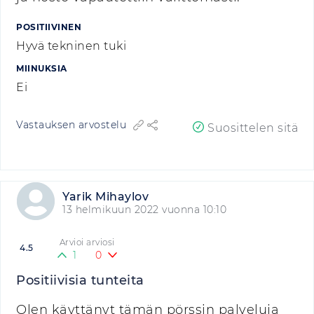
POSITIIVINEN
Hyvä tekninen tuki
MIINUKSIA
Ei
Vastauksen arvostelu
Suosittelen sitä
Yarik Mihaylov
13 helmikuun 2022 vuonna 10:10
Arvioi arviosi
4.5
1
0
Positiivisia tunteita
Olen käyttänyt tämän pörssin palveluja