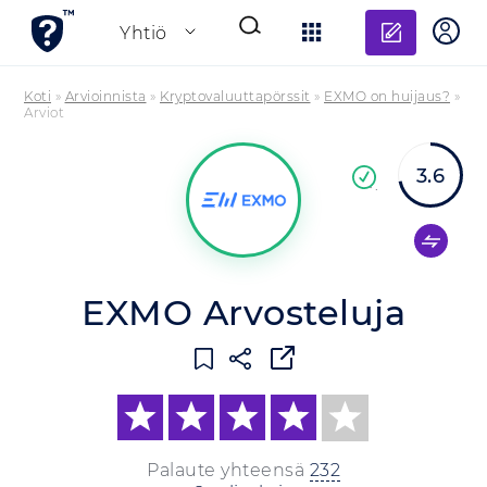
Lisää a
Yhtiö
Koti
»
Arvioinnista
»
Kryptovaluuttapörssit
»
EXMO on huijaus?
»
Arviot
3.6
Va
yritys
EXMO Arvosteluja
Palaute yhteensä
232