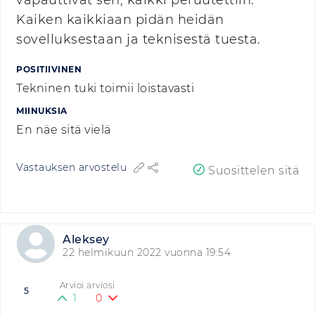
vapauttivat sen, kaikki peruutettiin.
Kaiken kaikkiaan pidän heidän
sovelluksestaan ja teknisestä tuesta.
POSITIIVINEN
Tekninen tuki toimii loistavasti
MIINUKSIA
En näe sitä vielä
Vastauksen arvostelu
Suosittelen sitä
Aleksey
22 helmikuun 2022 vuonna 19:54
Arvioi arviosi
5
1
0