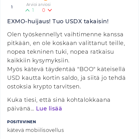
Arvioi arviosi
1
1
0
EXMO-huijaus! Tuo USDX takaisin!
Olen työskennellyt vaihtimenne kanssa
pitkään, en ole koskaan valittanut teille,
nopea tekninen tuki, nopea ratkaisu
kaikkiin kysymyksiin.
Myös kätevä täydentää "BOO" käteisellä
USD kautta kortin saldo, ja siitä jo tehdä
ostoksia krypto tarvitsen.
Kuka tiesi, että sinä kohtalokkaana
päivänä…
Lue lisää
POSITIIVINEN
kätevä mobiilisovellus