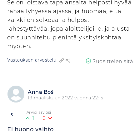
Se on loistava tapa ansaita helposti hyvää
rahaa lyhyessä ajassa, ja huomaa, että
kaikki on selkeää ja helposti
lähestyttävää, jopa aloittelijoille, ja alusta
on suunniteltu pienintä yksityiskohtaa
myöten.
Vastauksen arvostelu
Suosittelen sitä
Anna Boš
19 maaliskuun 2022 vuonna 22:15
Arvioi arviosi
5
1
0
Ei huono vaihto