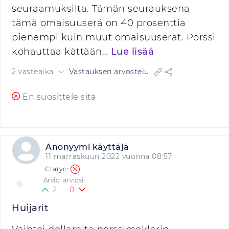
seuraamuksilta. Tämän seurauksena
tämä omaisuuserä on 40 prosenttia
pienempi kuin muut omaisuuserät. Pörssi
kohauttaa kättään…
Lue lisää
2 vasteaika
Vastauksen arvostelu
En suosittele sitä
Anonyymi käyttäjä
11 marraskuun 2022 vuonna 08:57
Arvioi arviosi
1
2
0
Huijarit