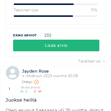
Tekninen tuki
71%
232
EXMO ARVIOT
Lisää arvio
Tavallaan se
Jayden Rose
4 lokakuun 2023 vuonna 00:08
Arvioi arviosi
1
0
0
Juokse heiltä
Olen asunut Saksassa yli 25 vuotta, minut