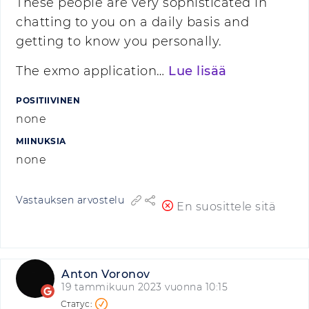
These people are very sophisticated in
chatting to you on a daily basis and
getting to know you personally.
The exmo application…
Lue lisää
POSITIIVINEN
none
MIINUKSIA
none
Vastauksen arvostelu
En suosittele sitä
Anton Voronov
19 tammikuun 2023 vuonna 10:15