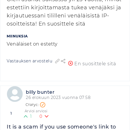
estettiin kirjoittamasta tukea venäjäksi ja
kirjautuessani tililleni venäläisistä IP-
osoitteista! En suosittele sitä
MIINUKSIA
Venäläiset on estetty
Vastauksen arvostelu
En suosittele sitä
billy bunter
26 elokuun 2023 vuonna 07:58
Arvioi arviosi
1
1
0
It is a scam if you use someone's link to