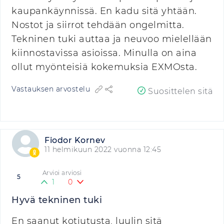
kaupankäynnissä. En kadu sitä yhtään.
Nostot ja siirrot tehdään ongelmitta.
Tekninen tuki auttaa ja neuvoo mielellään
kiinnostavissa asioissa. Minulla on aina
ollut myönteisiä kokemuksia EXMOsta.
Vastauksen arvostelu
Suosittelen sitä
Fiodor Kornev
11 helmikuun 2022 vuonna 12:45
Arvioi arviosi
5
1
0
Hyvä tekninen tuki
En saanut kotiutusta, luulin sitä