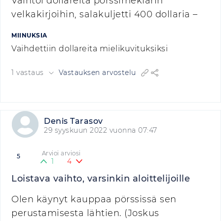
Vaihtoi dollareita pörssimeklarin
velkakirjoihin, salakuljetti 400 dollaria –
MIINUKSIA
Vaihdettiin dollareita mielikuvituksiksi
1 vastaus
Vastauksen arvostelu
Denis Tarasov
29 syyskuun 2022 vuonna 07:47
Arvioi arviosi
5
1
4
Loistava vaihto, varsinkin aloittelijoille
Olen käynyt kauppaa pörssissä sen
perustamisesta lähtien. (Joskus