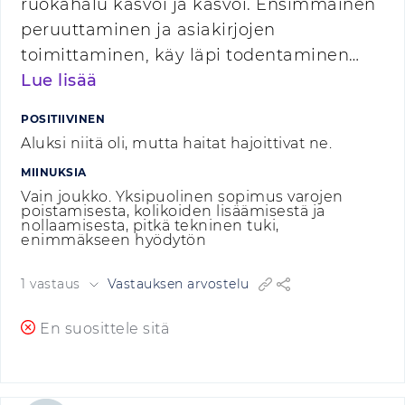
ruokahalu kasvoi ja kasvoi. Ensimmäinen
peruuttaminen ja asiakirjojen
toimittaminen, käy läpi todentaminen…
Lue lisää
POSITIIVINEN
Aluksi niitä oli, mutta haitat hajoittivat ne.
MIINUKSIA
Vain joukko. Yksipuolinen sopimus varojen
poistamisesta, kolikoiden lisäämisestä ja
nollaamisesta, pitkä tekninen tuki,
enimmäkseen hyödytön
1 vastaus
Vastauksen arvostelu
En suosittele sitä