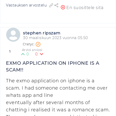
Vastauksen arvostelu
En suosittele sitä
stephen ripszam
30 maaliskuun 2023 vuonna 05:50
Arvioi arviosi
1
0
0
EXMO APPLICATION ON IPHONE IS A
SCAM!!
The exmo application on iphone is a
scam. I had someone contacting me over
whats app and line
eventually after several months of
chatting i realised it was a romance scam.