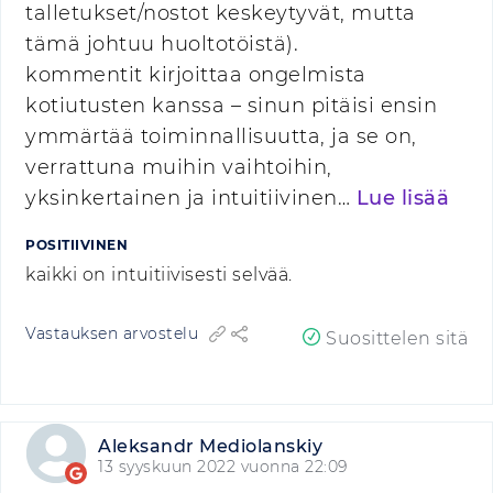
talletukset/nostot keskeytyvät, mutta
tämä johtuu huoltotöistä).
kommentit kirjoittaa ongelmista
kotiutusten kanssa – sinun pitäisi ensin
ymmärtää toiminnallisuutta, ja se on,
verrattuna muihin vaihtoihin,
yksinkertainen ja intuitiivinen…
Lue lisää
POSITIIVINEN
kaikki on intuitiivisesti selvää.
Vastauksen arvostelu
Suosittelen sitä
Aleksandr Mediolanskiy
13 syyskuun 2022 vuonna 22:09