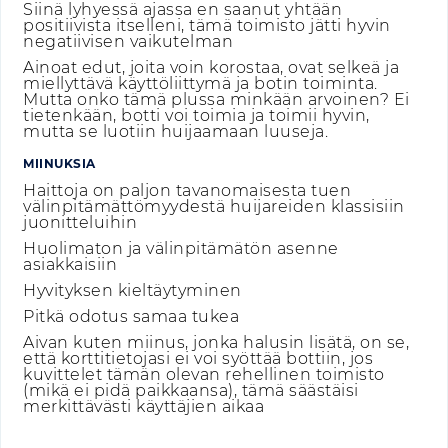
Siinä lyhyessä ajassa en saanut yhtään
positiivista itselleni, tämä toimisto jätti hyvin
negatiivisen vaikutelman
Ainoat edut, joita voin korostaa, ovat selkeä ja
miellyttävä käyttöliittymä ja botin toiminta.
Mutta onko tämä plussa minkään arvoinen? Ei
tietenkään, botti voi toimia ja toimii hyvin,
mutta se luotiin huijaamaan luuseja.
MIINUKSIA
Haittoja on paljon tavanomaisesta tuen
välinpitämättömyydestä huijareiden klassisiin
juonitteluihin
Huolimaton ja välinpitämätön asenne
asiakkaisiin
Hyvityksen kieltäytyminen
Pitkä odotus samaa tukea
Aivan kuten miinus, jonka halusin lisätä, on se,
että korttitietojasi ei voi syöttää bottiin, jos
kuvittelet tämän olevan rehellinen toimisto
(mikä ei pidä paikkaansa), tämä säästäisi
merkittävästi käyttäjien aikaa