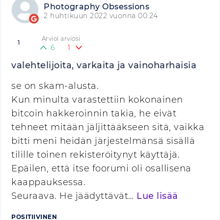
Photography Obsessions
2 huhtikuun 2022 vuonna 00:24
Arvioi arviosi
1
6
1
valehtelijoita, varkaita ja vainoharhaisia
se on skam-alusta.
Kun minulta varastettiin kokonainen
bitcoin hakkeroinnin takia, he eivät
tehneet mitään jäljittääkseen sitä, vaikka
bitti meni heidän järjestelmänsä sisällä
tilille toinen rekisteröitynyt käyttäjä.
Epäilen, että itse foorumi oli osallisena
kaappauksessa.
Seuraava. He jäädyttävät…
Lue lisää
POSITIIVINEN