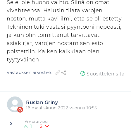
Se ei ole huono vaihto. Siinä on omat
vivahteensa. Halusin tilata varojen
noston, mutta kävi ilmi, että se oli estetty.
Tekninen tuki vastasi pyyntööni nopeasti,
ja kun olin toimittanut tarvittavat
asiakirjat, varojen nostamisen esto
poistettiin. Kaiken kaikkiaan olen
tyytyväinen
Vastauksen arvostelu
Suosittelen sitä
Ruslan Griny
16 maaliskuun 2022 vuonna 10:55
Arvioi arviosi
5
1
2