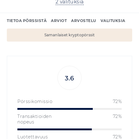
2 valituksia
TIETOA PÖRSSISTÄ
ARVIOT
ARVOSTELU
VALITUKSIA
Samanlaiset kryptopörssit
3.6
Pörssikomissio
72%
Transaktioiden
72%
nopeus
Luotettavuus
72%