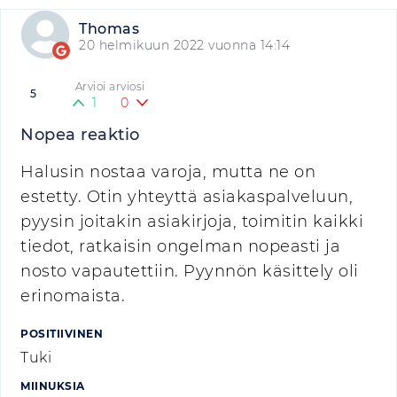
Thomas
20 helmikuun 2022 vuonna 14:14
Arvioi arviosi
5
1
0
Nopea reaktio
Halusin nostaa varoja, mutta ne on
estetty. Otin yhteyttä asiakaspalveluun,
pyysin joitakin asiakirjoja, toimitin kaikki
tiedot, ratkaisin ongelman nopeasti ja
nosto vapautettiin. Pyynnön käsittely oli
erinomaista.
POSITIIVINEN
Tuki
MIINUKSIA