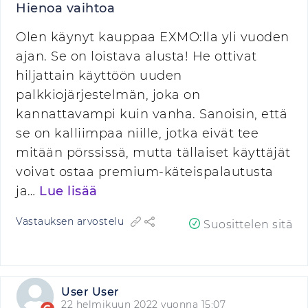
Hienoa vaihtoa
Olen käynyt kauppaa EXMO:lla yli vuoden
ajan. Se on loistava alusta! He ottivat
hiljattain käyttöön uuden
palkkiojärjestelmän, joka on
kannattavampi kuin vanha. Sanoisin, että
se on kalliimpaa niille, jotka eivät tee
mitään pörssissä, mutta tällaiset käyttäjät
voivat ostaa premium-käteispalautusta
ja…
Lue lisää
Vastauksen arvostelu
Suosittelen sitä
User User
22 helmikuun 2022 vuonna 15:07