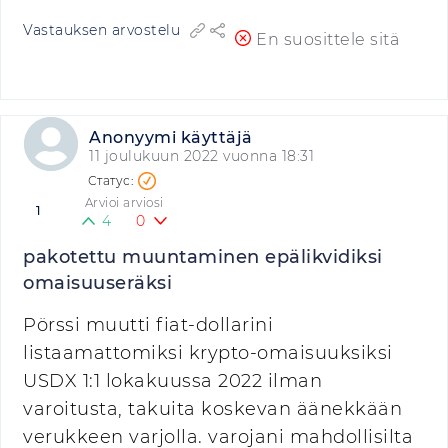
Vastauksen arvostelu
En suosittele sitä
Anonyymi käyttäjä
11 joulukuun 2022 vuonna 18:31
Arvioi arviosi
1
4
0
pakotettu muuntaminen epälikvidiksi
omaisuuseräksi
Pörssi muutti fiat-dollarini
listaamattomiksi krypto-omaisuuksiksi
USDX 1:1 lokakuussa 2022 ilman
varoitusta, takuita koskevan äänekkään
verukkeen varjolla. varojani mahdollisilta