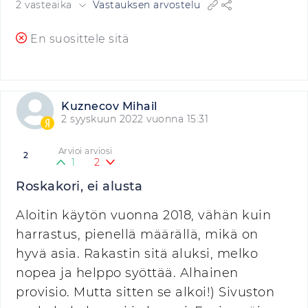
2 vasteaika
Vastauksen arvostelu
En suosittele sitä
Kuznecov Mihail
2 syyskuun 2022 vuonna 15:31
Arvioi arviosi
2
1
2
Roskakori, ei alusta
Aloitin käytön vuonna 2018, vähän kuin
harrastus, pienellä määrällä, mikä on
hyvä asia. Rakastin sitä aluksi, melko
nopea ja helppo syöttää. Alhainen
provisio. Mutta sitten se alkoi!) Sivuston