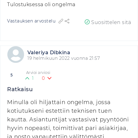
Tulostuksessa oli ongelma
Vastauksen arvostelu
Suosittelen sitä
Valeriya Dibkina
19 helmikuun 2022 vuonna 21:57
Arvioi arviosi
5
1
0
Ratkaisu
Minulla oli hiljattain ongelma, jossa
kotiutukseni estettiin teknisen tuen
kautta. Asiantuntijat vastasivat pyyntööni
hyvin nopeasti, toimittivat pari asiakirjaa,
ja nosto vapautettiin välittömästi.