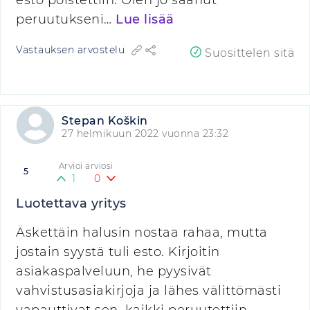
esto poistettiin. Olen jo saanut
peruutukseni…
Lue lisää
Vastauksen arvostelu
Suosittelen sitä
Stepan Koškin
27 helmikuun 2022 vuonna 23:32
Arvioi arviosi
5
1
0
Luotettava yritys
Äskettäin halusin nostaa rahaa, mutta
jostain syystä tuli esto. Kirjoitin
asiakaspalveluun, he pyysivät
vahvistusasiakirjoja ja lähes välittömästi