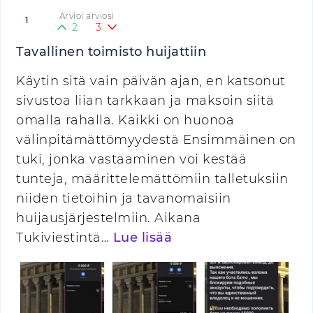
Arvioi arviosi
1
2
3
Tavallinen toimisto huijattiin
Käytin sitä vain päivän ajan, en katsonut
sivustoa liian tarkkaan ja maksoin siitä
omalla rahalla. Kaikki on huonoa
välinpitämättömyydestä Ensimmäinen on
tuki, jonka vastaaminen voi kestää
tunteja, määrittelemättömiin talletuksiin
niiden tietoihin ja tavanomaisiin
huijausjärjestelmiin. Aikana
Tukiviestintä…
Lue lisää