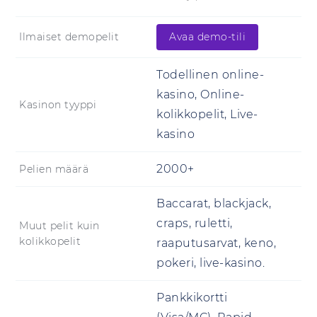
Ilmaiset demopelit
Avaa demo-tili
Todellinen online-
kasino, Online-
Kasinon tyyppi
kolikkopelit, Live-
kasino
2000+
Pelien määrä
Baccarat, blackjack,
craps, ruletti,
Muut pelit kuin
kolikkopelit
raaputusarvat, keno,
pokeri, live-kasino.
Pankkikortti