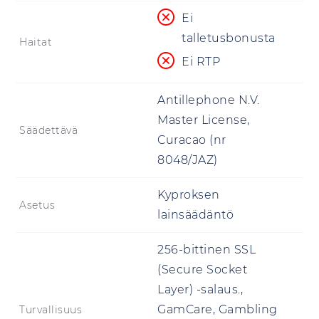
Ei
talletusbonusta
Haitat
Ei RTP
Antillephone N.V.
Master License,
Säädettävä
Curacao (nr
8048/JAZ)
Kyproksen
Asetus
lainsäädäntö
256-bittinen SSL
(Secure Socket
Layer) -salaus.,
GamCare, Gambling
Turvallisuus