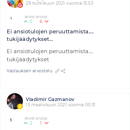
29 huhtikuun 2021 vuonna 15:53
Arvioi arviosi
1
0
6
Ei ansiotulojen peruuttamista....
tukijäädytykset...
Ei ansiotulojen peruuttamista….
tukijäädytykset
Vastauksen arvostelu
Vladimir Gazmanov
13 maaliskuun 2021 vuonna 00:31
Arvioi arviosi
5
2
1