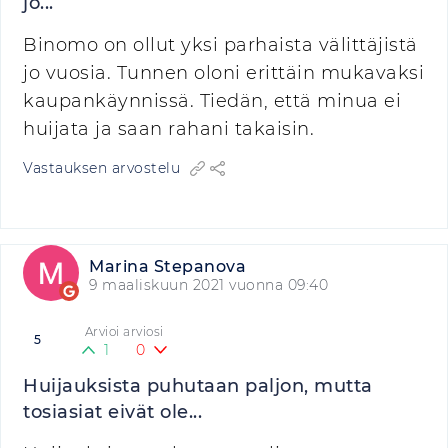
jo...
Binomo on ollut yksi parhaista välittäjistä
jo vuosia. Tunnen oloni erittäin mukavaksi
kaupankäynnissä. Tiedän, että minua ei
huijata ja saan rahani takaisin.
Vastauksen arvostelu
Marina Stepanova
9 maaliskuun 2021 vuonna 09:40
Arvioi arviosi
5
1
0
Huijauksista puhutaan paljon, mutta
tosiasiat eivät ole...