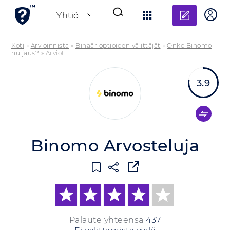
Lisää a
Yhtiö
Koti
»
Arvioinnista
»
Binäärioptioiden välittäjät
»
Onko Binomo
huijaus?
»
Arviot
3.9
Binomo Arvosteluja
Palaute yhteensä
437