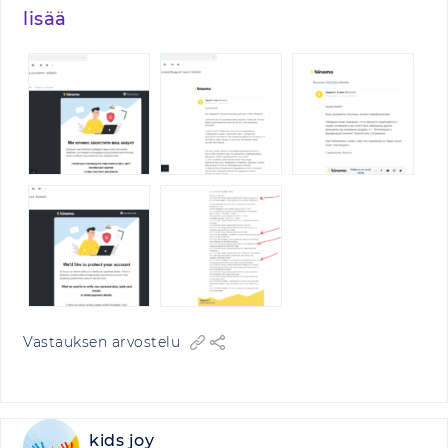
lisää
Vastauksen arvostelu
kids joy