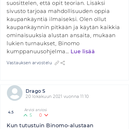
suosittelen, että opit teorian. Lisäksi
sivusto tarjoaa mahdollisuuden oppia
kaupankäyntiä ilmaiseksi. Olen ollut
kaupankäynnin pitkään ja käytän kaikkia
ominaisuuksia alustan ansaita, mukaan
lukien turnaukset, Binomo
kumppanuusohjelma…
Lue lisää
Vastauksen arvostelu
Drago S
20 lokakuun 2021 vuonna 11:10
Arvioi arviosi
4.5
5
0
Kun tutustuin Binomo-alustaan