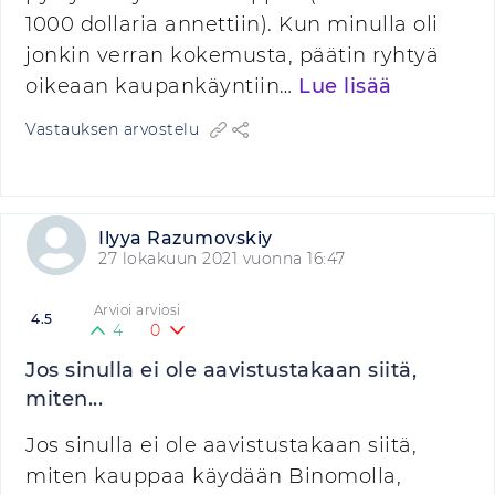
1000 dollaria annettiin). Kun minulla oli
jonkin verran kokemusta, päätin ryhtyä
oikeaan kaupankäyntiin…
Lue lisää
Vastauksen arvostelu
Ilyya Razumovskiy
27 lokakuun 2021 vuonna 16:47
Arvioi arviosi
4.5
4
0
Jos sinulla ei ole aavistustakaan siitä,
miten...
Jos sinulla ei ole aavistustakaan siitä,
miten kauppaa käydään Binomolla,