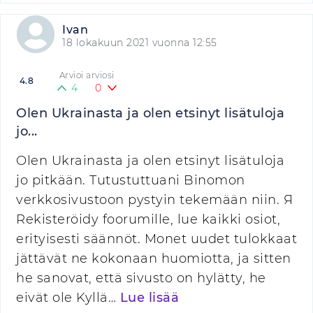
Ivan
18 lokakuun 2021 vuonna 12:55
Arvioi arviosi
4.8
4
0
Olen Ukrainasta ja olen etsinyt lisätuloja
jo...
Olen Ukrainasta ja olen etsinyt lisätuloja
jo pitkään. Tutustuttuani Binomon
verkkosivustoon pystyin tekemään niin. Я
Rekisteröidy foorumille, lue kaikki osiot,
erityisesti säännöt. Monet uudet tulokkaat
jättävät ne kokonaan huomiotta, ja sitten
he sanovat, että sivusto on hylätty, he
eivät ole Kyllä…
Lue lisää