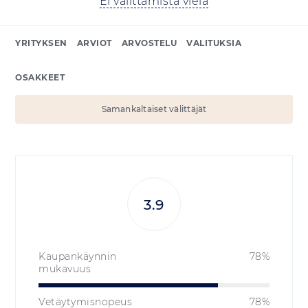
Ei valittamista vielä
YRITYKSEN
ARVIOT
ARVOSTELU
VALITUKSIA
OSAKKEET
Samankaltaiset välittäjät
3.9
Kaupankäynnin
78%
mukavuus
Vetäytymisnopeus
78%