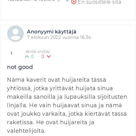
En suosittele sitä
Anonyymi käyttäjä
7 elokuun 2022 vuonna 16:34
Arvioi arviosi
1
0
0
not good
Nämä kaverit ovat huijareita tässä
yhtiössä, jotka yrittävät huijata sinua
makeilla sanoilla ja lupauksilla sijoitusten
linjalla. He vain huijaavat sinua ja nämä
ovat joukko varkaita, jotka kiertävät tässä
raketissa. He ovat huijareita ja
valehtelijoita.