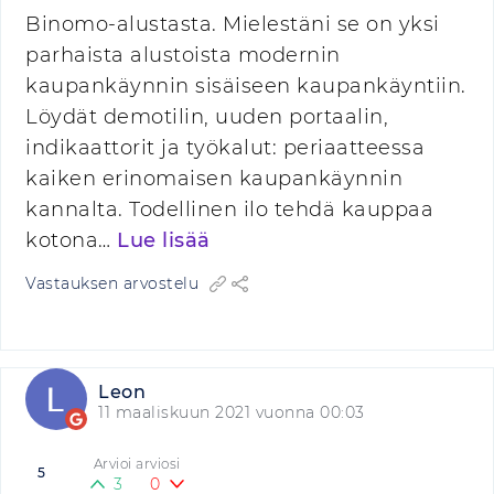
Binomo-alustasta. Mielestäni se on yksi
parhaista alustoista modernin
kaupankäynnin sisäiseen kaupankäyntiin.
Löydät demotilin, uuden portaalin,
indikaattorit ja työkalut: periaatteessa
kaiken erinomaisen kaupankäynnin
kannalta. Todellinen ilo tehdä kauppaa
kotona…
Lue lisää
Vastauksen arvostelu
Leon
11 maaliskuun 2021 vuonna 00:03
Arvioi arviosi
5
3
0