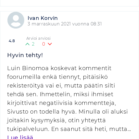
Ivan Korvin
3 marraskuun 2021 vuonna 08:31
Arvioi arviosi
4.8
2
0
Hyvin tehty!
Luin Binomoa koskevat kommentit
foorumeilla enkä tiennyt, pitäisikö
rekisteröityä vai ei, mutta päätin silti
tehdä sen. Ihmettelin, miksi ihmiset
kirjoittivat negatiivisia kommentteja,
Sivusto on todella hyvä. Minulla oli aluksi
joitakin kysymyksiä, otin yhteyttä
tukipalveluun. En saanut sitä heti, mutta…
Lue lisää