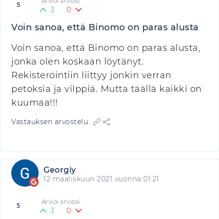
Arvioi arviosi
5
3
0
Voin sanoa, että Binomo on paras alusta
Voin sanoa, että Binomo on paras alusta,
jonka olen koskaan löytänyt.
Rekisteröintiin liittyy jonkin verran
petoksia ja vilppiä. Mutta täällä kaikki on
kuumaa!!!
Vastauksen arvostelu
Georgiy
12 maaliskuun 2021 vuonna 01:21
Arvioi arviosi
5
3
0