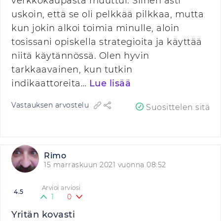
verkkokaupasta muuttui. Siihen asti
uskoin, että se oli pelkkää pilkkaa, mutta
kun jokin alkoi toimia minulle, aloin
tosissani opiskella strategioita ja käyttää
niitä käytännössä. Olen hyvin
tarkkaavainen, kun tutkin
indikaattoreita…
Lue lisää
Vastauksen arvostelu
Suosittelen sitä
Rimo
15 marraskuun 2021 vuonna 08:52
Arvioi arviosi
4.5
1
0
Yritän kovasti