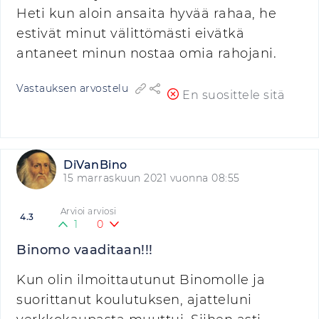
Heti kun aloin ansaita hyvää rahaa, he
estivät minut välittömästi eivätkä
antaneet minun nostaa omia rahojani.
Vastauksen arvostelu
En suosittele sitä
DiVanBino
15 marraskuun 2021 vuonna 08:55
Arvioi arviosi
4.3
1
0
Binomo vaaditaan!!!
Kun olin ilmoittautunut Binomolle ja
suorittanut koulutuksen, ajatteluni