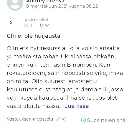
Andrey Poznya
8 marraskuun 2021 vuonna 08:22
Arvioi arviosi
5
1
0
Chi ei ole huijausta
Olin etsinyt resurssia, jolla voisin ansaita
ylimääräistä rahaa Ukrainassa pitkään,
ennen kuin törmäsin Binomoon. Kun
rekisteröidyin, sain nopeasti selville, mikä
on mitä. Olin suuresti arvostettu
koulutusosio, strategiat ja demo-tili, jossa
voin käydä kauppaa ilmaiseksi. Jos olet
vasta aloittamassa…
Lue lisää
Vastauksen arvostelu
Suosittelen sitä