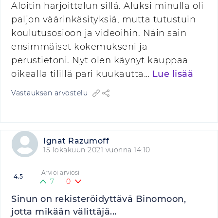
Aloitin harjoittelun sillä. Aluksi minulla oli
paljon väärinkäsityksiä, mutta tutustuin
koulutusosioon ja videoihin. Näin sain
ensimmäiset kokemukseni ja
perustietoni. Nyt olen käynyt kauppaa
oikealla tilillä pari kuukautta…
Lue lisää
Vastauksen arvostelu
Ignat Razumoff
15 lokakuun 2021 vuonna 14:10
Arvioi arviosi
4.5
7
0
Sinun on rekisteröidyttävä Binomoon,
jotta mikään välittäjä...