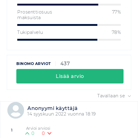
Prosenttiosuus
77%
maksuista
Tukipalvelu
78%
437
BINOMO ARVIOT
Lisää arvio
Tavallaan se
Anonyymi käyttäjä
14 syyskuun 2022 vuonna 18:19
Arvioi arviosi
1
0
0