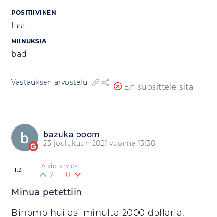
POSITIIVINEN
fast
MIINUKSIA
bad
Vastauksen arvostelu
En suosittele sitä
bazuka boom
23 joulukuun 2021 vuonna 13:38
Arvioi arviosi
1.3
2
0
Minua petettiin
Binomo huijasi minulta 2000 dollaria.