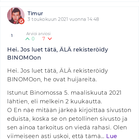
Timur
3 toukokuun 2021 vuonna 14:48
Arvioi arviosi
1
0
7
Hei. Jos luet tätä, ÄLÄ rekisteröidy
BINOMOon
Hei. Jos luet tätä, ÄLÄ rekisteröidy
BINOMOon, he ovat huijareita.
Istunut Binomossa 5. maaliskuuta 2021
lähtien, eli melkein 2 kuukautta.
О En näe mitään järkeä kirjoittaa sivuston
eduista, koska se on petollinen sivusto ja
sen ainoa tarkoitus on viedä rahasi. Olen
viimeiseen asti uskoi, että tämä…
Lue