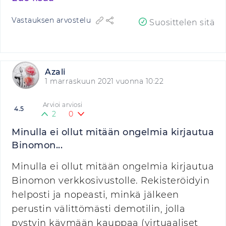
Vastauksen arvostelu
Suosittelen sitä
Azali
1 marraskuun 2021 vuonna 10:22
Arvioi arviosi
4.5
2
0
Minulla ei ollut mitään ongelmia kirjautua
Binomon...
Minulla ei ollut mitään ongelmia kirjautua
Binomon verkkosivustolle. Rekisteröidyin
helposti ja nopeasti, minkä jälkeen
perustin välittömästi demotilin, jolla
pystyin käymään kauppaa (virtuaaliset