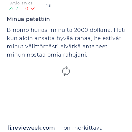
Arvioi arviosi
1.3
2
0
Minua petettiin
Binomo huijasi minulta 2000 dollaria. Heti
kun aloin ansaita hyvää rahaa, he estivät
minut välittömästi eivätkä antaneet
minun nostaa omia rahojani.
fi.revieweek.com
— on merkittävä