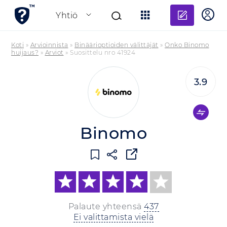
Lisää a
Yhtiö
Koti
»
Arvioinnista
»
Binäärioptioiden välittäjät
»
Onko Binomo
huijaus?
»
Arviot
»
Suosittelu nro 41924
3.9
Binomo
Palaute yhteensä
437
Ei valittamista vielä