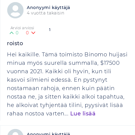
Anonyymi käyttäjä
4 vuotta takaisin
Arvioi arviosi
1
0
0
roisto
Hei kaikille. Tämä toimisto Binomo huijasi
minua myös suurella summalla, $17500
vuonna 2021. Kaikki oli hyvin, kun tili
kasvoi silmieni edessä. En pystynyt
nostamaan rahoja, ennen kuin päätin
nostaa ne, ja sitten kaikki alkoi tapahtua,
he alkoivat tyhjentää tilini, pyysivät lisää
rahaa nostoa varten...
Lue lisää
Anonyymi käyttäjä