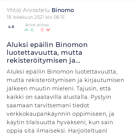
Yhtiö Arvostelu
Binomo
18 lokakuun 2021 klo 08:15
Arvioi arviosi
4.8
6
0
Aluksi epäilin Binomon
luotettavuutta, mutta
rekisteröitymisen ja...
Aluksi epäilin Binomon luotettavuutta,
mutta rekisteröitymisen ja kirjautumisen
jälkeen muutin mieleni. Tajusin, että
kaikki on saatavilla alustalla. Pystyin
saamaan tarvitsemani tiedot
verkkokaupankäynnin oppimiseen, ja
käytin tilaisuutta hyväkseni, kun sain
oppia sitä ilmaiseksi. Harjoiteltuani