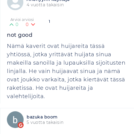
4 vuotta takaisin
Arvioi arviosi
1
0
0
not good
Nämä kaverit ovat huijareita tässä
yhtiössä, jotka yrittävät huijata sinua
makeilla sanoilla ja lupauksilla sijoitusten
linjalla. He vain huijaavat sinua ja nämä
ovat joukko varkaita, jotka kiertävät tässä
raketissa. He ovat huijareita ja
valehtelijoita.
bazuka boom
5 vuotta takaisin