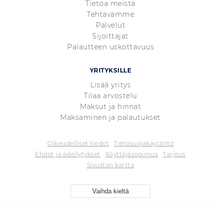
Tietoa meistä
Tehtävämme
Palvelut
Sijoittajat
Palautteen uskottavuus
YRITYKSILLE
Lisää yritys
Tilaa arvostelu
Maksut ja hinnat
Maksaminen ja palautukset
Oikeudelliset tiedot
Tietosuojakäytäntö
Ehdot ja edellytykset
Käyttäjäsopimus
Tarjous
Sivuston kartta
Vaihda kieltä