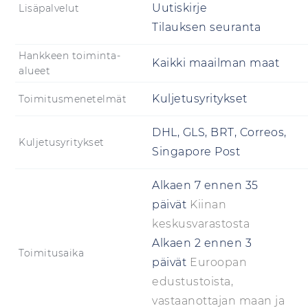
Uutiskirje
Lisäpalvelut
Tilauksen seuranta
Hankkeen toiminta-
Kaikki maailman maat
alueet
Kuljetusyritykset
Toimitusmenetelmät
DHL, GLS, BRT, Correos,
Kuljetusyritykset
Singapore Post
Alkaen
7
ennen
35
päivät
Kiinan
keskusvarastosta
Alkaen
2
ennen
3
Toimitusaika
päivät
Euroopan
edustustoista,
vastaanottajan maan ja