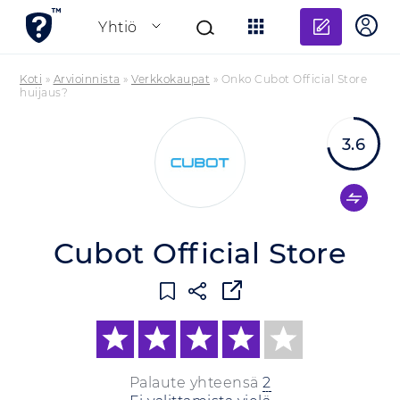
Lisää a
Yhtiö
Koti
»
Arvioinnista
»
Verkkokaupat
»
Onko Cubot Official Store
huijaus?
3.6
Cubot Official Store
Palaute yhteensä
2