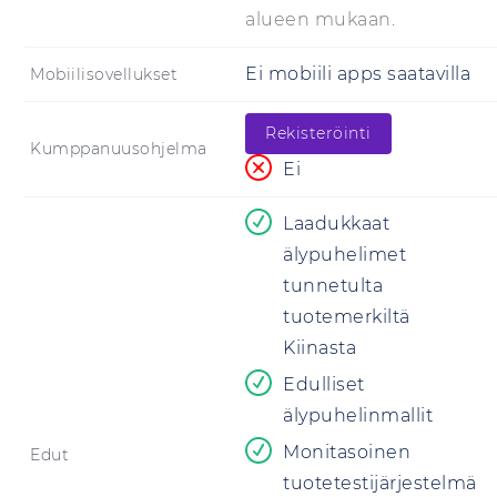
alueen mukaan.
Ei mobiili apps saatavilla
Mobiilisovellukset
Rekisteröinti
Kumppanuusohjelma
Ei
Laadukkaat
älypuhelimet
tunnetulta
tuotemerkiltä
Kiinasta
Edulliset
älypuhelinmallit
Monitasoinen
Edut
tuotetestijärjestelmä