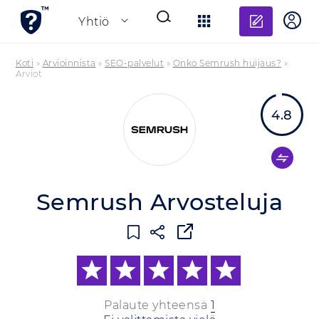
Lisää a
Yhtiö
Koti
»
Arvioinnista
»
SEO-palvelut
»
Onko Semrush huijaus?
»
Arviot
4.8
Semrush Arvosteluja
Palaute yhteensä
1