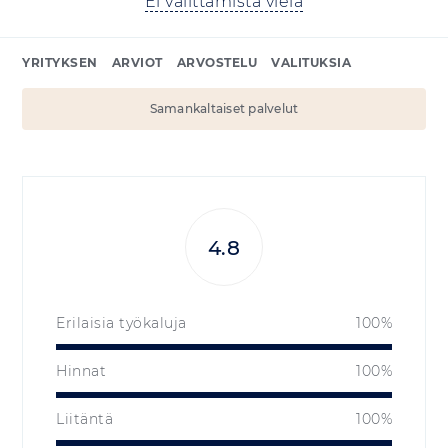
Ei valittamista vielä
YRITYKSEN
ARVIOT
ARVOSTELU
VALITUKSIA
Samankaltaiset palvelut
4.8
Erilaisia työkaluja
100%
Hinnat
100%
Liitäntä
100%