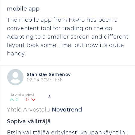
mobile app
The mobile app from FxPro has been a
convenient tool for trading on the go.
Adapting to a smaller screen and different
layout took some time, but now it's quite
handy.
Stanislav Semenov
02-24-2023 11:38
Arvioi arviosi
5
0
0
Yhtiö Arvostelu
Novotrend
Sopiva välittäjä
Etsin välittäjää erityisesti kaupankäyntiini.