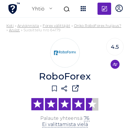
Lisää a
Yhtiö
Koti
»
Arvioinnista
»
Forex välittäjät
»
Onko RoboForex huijaus?
»
Arviot
»
Suosittelu nro 64179
4.5
RoboForex
Palaute yhteensä
76
Ei valittamista vielä