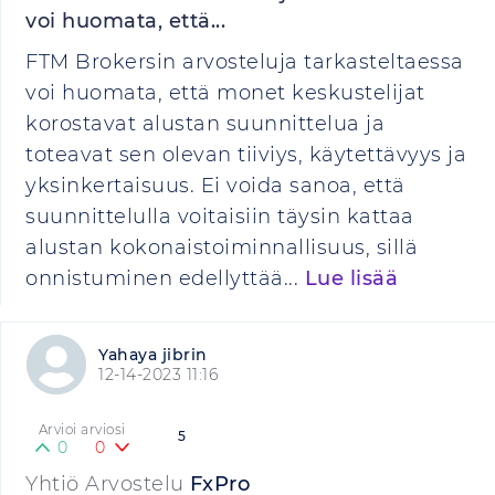
voi huomata, että...
FTM Brokersin arvosteluja tarkasteltaessa
voi huomata, että monet keskustelijat
korostavat alustan suunnittelua ja
toteavat sen olevan tiiviys, käytettävyys ja
yksinkertaisuus. Ei voida sanoa, että
suunnittelulla voitaisiin täysin kattaa
alustan kokonaistoiminnallisuus, sillä
onnistuminen edellyttää...
Lue lisää
Yahaya jibrin
12-14-2023 11:16
Arvioi arviosi
5
0
0
Yhtiö Arvostelu
FxPro