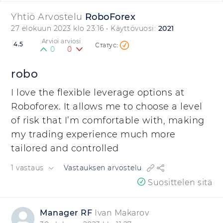
Yhtiö Arvostelu
RoboForex
27 elokuun 2023 klo 23:16
• Käyttövuosi:
2021
Arvioi arviosi
4.5
0
0
robo
I love the flexible leverage options at
Roboforex. It allows me to choose a level
of risk that I’m comfortable with, making
my trading experience much more
tailored and controlled
1 vastaus
Vastauksen arvostelu
Suosittelen sitä
Manager RF
Ivan Makarov