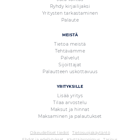
Ryhdy kirjailijaksi
Yritysten tarkastaminen
Palaute
MEISTÄ
Tietoa meistä
Tehtävämme
Palvelut
Sijoittajat
Palautteen uskottavuus
YRITYKSILLE
Lisää yritys
Tilaa arvostelu
Maksut ja hinnat
Maksaminen ja palautukset
Oikeudelliset tiedot
Tietosuojakäytäntö
Ehdot ja edellytykset
Käyttäjäsopimus
Tarjous