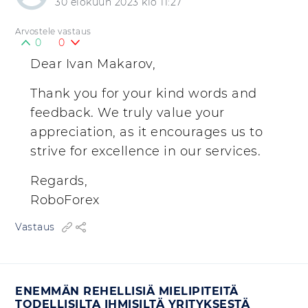
30 elokuun 2023 klo 11:27
Arvostele vastaus
0
0
Dear Ivan Makarov,
Thank you for your kind words and
feedback. We truly value your
appreciation, as it encourages us to
strive for excellence in our services.
Regards,
RoboForex
Vastaus
ENEMMÄN REHELLISIÄ MIELIPITEITÄ
TODELLISILTA IHMISILTÄ YRITYKSESTÄ