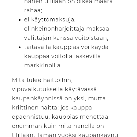
hänen tilillään on oikea määrä
rahaa;
ei käyttömaksuja,
elinkeinonharjoittaja maksaa
välittäjän kanssa voitoistaan;
taitavalla kauppias voi käydä
kauppaa voitolla laskevilla
markkinoilla.
Mitä tulee haittoihin,
vipuvaikutuksella käytävässä
kaupankäynnissä on yksi, mutta
kriittinen haitta: jos kauppa
epäonnistuu, kauppias menettää
enemmän kuin mitä hänellä on
tilillään. Tämän vuoksi kaupankäynti