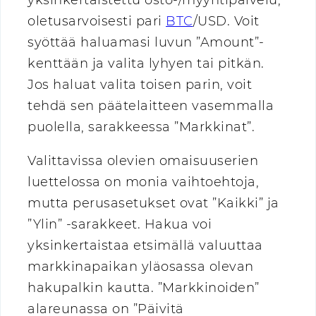
yksinkertaistettu osto-/myyntipalvelu,
oletusarvoisesti pari
BTC
/USD. Voit
syöttää haluamasi luvun ”Amount”-
kenttään ja valita lyhyen tai pitkän.
Jos haluat valita toisen parin, voit
tehdä sen päätelaitteen vasemmalla
puolella, sarakkeessa ”Markkinat”.
Valittavissa olevien omaisuuserien
luettelossa on monia vaihtoehtoja,
mutta perusasetukset ovat ”Kaikki” ja
”Ylin” -sarakkeet. Hakua voi
yksinkertaistaa etsimällä valuuttaa
markkinapaikan yläosassa olevan
hakupalkin kautta. ”Markkinoiden”
alareunassa on ”Päivitä