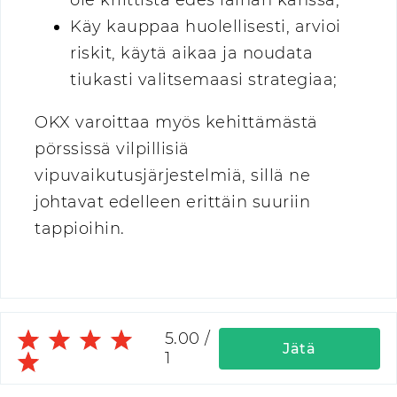
ole kriittistä edes lainan kanssa;
Käy kauppaa huolellisesti, arvioi
riskit, käytä aikaa ja noudata
tiukasti valitsemaasi strategiaa;
OKX varoittaa myös kehittämästä
pörssissä vilpillisiä
vipuvaikutusjärjestelmiä, sillä ne
johtavat edelleen erittäin suuriin
tappioihin.
5.00
/
Jätä
1
arvostelu