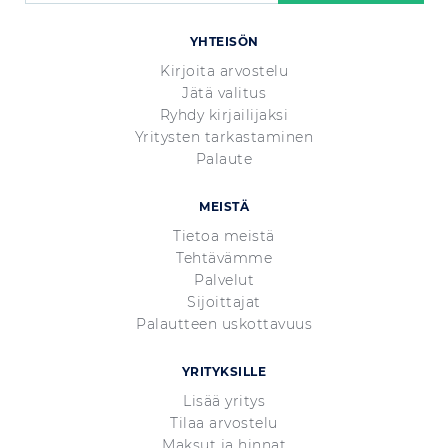
YHTEISÖN
Kirjoita arvostelu
Jätä valitus
Ryhdy kirjailijaksi
Yritysten tarkastaminen
Palaute
MEISTÄ
Tietoa meistä
Tehtävämme
Palvelut
Sijoittajat
Palautteen uskottavuus
YRITYKSILLE
Lisää yritys
Tilaa arvostelu
Maksut ja hinnat