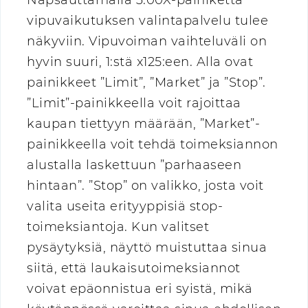
Napsauttamalla 3.00X-painiketta
vipuvaikutuksen valintapalvelu tulee
näkyviin. Vipuvoiman vaihteluväli on
hyvin suuri, 1:stä x125:een. Alla ovat
painikkeet ”Limit”, ”Market” ja ”Stop”.
”Limit”-painikkeella voit rajoittaa
kaupan tiettyyn määrään, ”Market”-
painikkeella voit tehdä toimeksiannon
alustalla laskettuun ”parhaaseen
hintaan”. ”Stop” on valikko, josta voit
valita useita erityyppisiä stop-
toimeksiantoja. Kun valitset
pysäytyksiä, näyttö muistuttaa sinua
siitä, että laukaisutoimeksiannot
voivat epäonnistua eri syistä, mikä