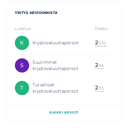
YRITYS ARVIOINNISTA
Luokitus
Paikka
2
K
Kryptovaluuttapörssit
/230
Suurimmat
2
S
/66
kryptovaluuttapörssit
Turvalliset
2
T
/25
kryptovaluuttapörssit
KAIKKI ARVIOT