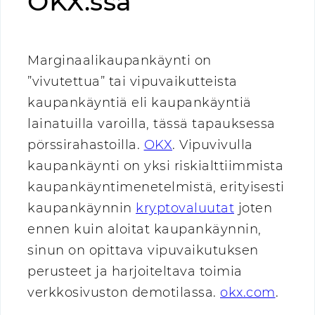
OKX:ssä
Marginaalikaupankäynti on
”vivutettua” tai vipuvaikutteista
kaupankäyntiä eli kaupankäyntiä
lainatuilla varoilla, tässä tapauksessa
pörssirahastoilla.
OKX
. Vipuvivulla
kaupankäynti on yksi riskialttiimmista
kaupankäyntimenetelmistä, erityisesti
kaupankäynnin
kryptovaluutat
joten
ennen kuin aloitat kaupankäynnin,
sinun on opittava vipuvaikutuksen
perusteet ja harjoiteltava toimia
verkkosivuston demotilassa.
okx.com
.