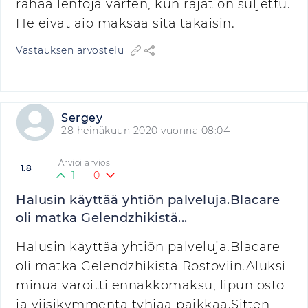
rahaa lentoja varten, kun rajat on suljettu.
He eivät aio maksaa sitä takaisin.
Vastauksen arvostelu
Sergey
28 heinäkuun 2020 vuonna 08:04
Arvioi arviosi
1.8
1
0
Halusin käyttää yhtiön palveluja.Blacare
oli matka Gelendzhikistä...
Halusin käyttää yhtiön palveluja.Blacare
oli matka Gelendzhikistä Rostoviin.Aluksi
minua varoitti ennakkomaksu, lipun osto
ja viisikymmentä tyhjää paikkaa.Sitten