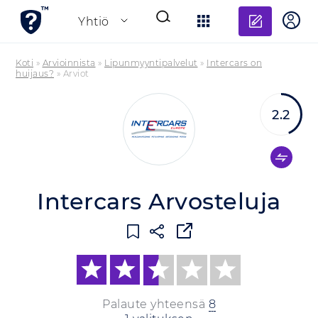
Lisää a
Yhtiö
Koti
»
Arvioinnista
»
Lipunmyyntipalvelut
»
Intercars on
huijaus?
»
Arviot
2.2
Intercars Arvosteluja
Palaute yhteensä
8