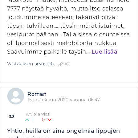
Moskova -matka, Mercedes-bussi numero
7777 näyttää hyvältä, mutta itse asiassa
jouduimme sateeseen, takarivit olivat
täysin tulvillaan…. täysin märät istuimet,
vesipurot päähäni. Tällaisissa olosuhteissa
oli luonnollisesti mahdotonta nukkua.
Saavuimme paikalle täysin…
Lue lisää
Vastauksen arvostelu
Roman
15 joulukuun 2020 vuonna 06:47
Arvioi arviosi
3.3
1
0
Yhtiö, heillä on aina ongelmia lippujen