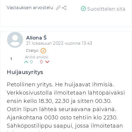
Vastauksen arvostelu
Suosittelen sitä
Aliona Š
21 lokakuun 2022 vuonna 13:43
Arvioi arviosi
1
0
0
Huijausyritys
Petollinen yritys. He huijaavat ihmisiä.
Verkkosivustolla ilmoitetaan lähtöpäiväksi
ensin kello 18.30, 22.30 ja sitten 00.30.
Ostin lipun lähteä seuraavana päivänä.
Ajankohtana 0030 osto tehtiin klo 2230.
Sähköpostilippu saapui, jossa ilmoitetaan