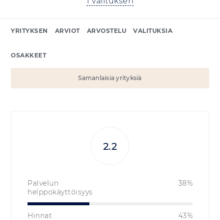
1 valituksen
YRITYKSEN
ARVIOT
ARVOSTELU
VALITUKSIA
OSAKKEET
Samanlaisia yrityksiä
2.2
Palvelun
38%
helppokäyttöisyys
Hinnat
43%