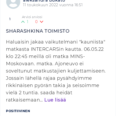
aleksandra bukato
11 toukokuun 2022 vuonna 16:51
Arvioi arviosi
1
1
0
SHARASHKINA TOIMISTO
Haluaisin jakaa vaikutelmani "kauniista"
matkasta INTERCARSin kautta. 06.05.22
klo 22:45 meillä oli matka MINS-
Moskovaan. matka. Ajoneuvo ei
soveltunut matkustajien kuljettamiseen.
Jossain lähellä rajaa pysähdyimme
rikkinäisen pyörän takia ja seisoimme
vielä 2 tuntia. saada heidät
ratkaisemaan…
Lue lisää
POSITIIVINEN