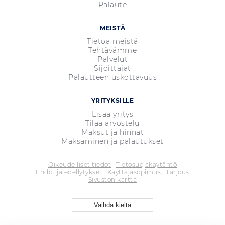
Palaute
MEISTÄ
Tietoa meistä
Tehtävämme
Palvelut
Sijoittajat
Palautteen uskottavuus
YRITYKSILLE
Lisää yritys
Tilaa arvostelu
Maksut ja hinnat
Maksaminen ja palautukset
Oikeudelliset tiedot
Tietosuojakäytäntö
Ehdot ja edellytykset
Käyttäjäsopimus
Tarjous
Sivuston kartta
Vaihda kieltä