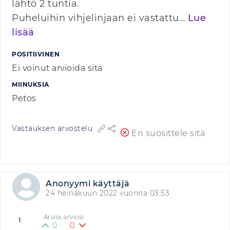
lähtö 2 tuntia.
Puheluihin vihjelinjaan ei vastattu…
Lue
lisää
POSITIIVINEN
Ei voinut arvioida sitä
MIINUKSIA
Petos
Vastauksen arvostelu
En suosittele sitä
Anonyymi käyttäjä
24 heinäkuun 2022 vuonna 03:53
Arvioi arviosi
1
0
0