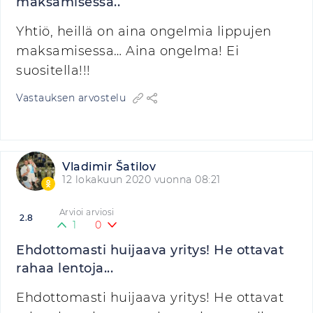
maksamisessa..
Yhtiö, heillä on aina ongelmia lippujen
maksamisessa… Aina ongelma! Ei
suositella!!!
Vastauksen arvostelu
Vladimir Šatilov
12 lokakuun 2020 vuonna 08:21
Arvioi arviosi
2.8
1
0
Ehdottomasti huijaava yritys! He ottavat
rahaa lentoja...
Ehdottomasti huijaava yritys! He ottavat