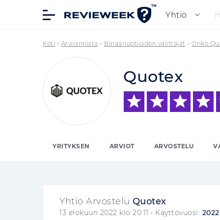
Yhtiö
Koti
»
Arvioinnista
»
Binäärioptioiden välittäjät
»
Onko Quo
Quotex
YRITYKSEN
ARVIOT
ARVOSTELU
V
Yhtiö Arvostelu
Quotex
13 elokuun 2022 klo 20:11
• Käyttövuosi:
2022