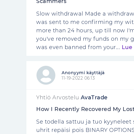
Scammers
Slow withdrawal Made a withdrawa
was sent to me confirming my wit
more than 24 hours, up till now I'
you've removed my funds on my gr
was even banned from your...
Lue 
Anonyymi käyttäjä
11-19-2022 06:13
Yhtiö Arvostelu
AvaTrade
How I Recently Recovered My Los
Se todella sattuu ja tuo kyyneleet
uhrit repäisi pois BINARY OPTION