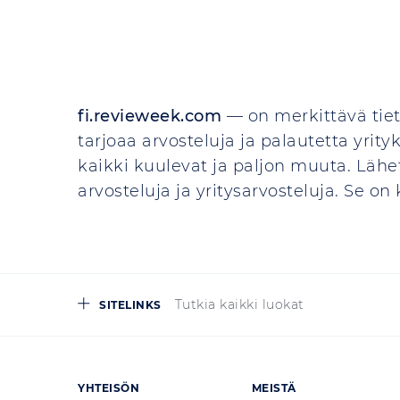
fi.revieweek.com
— on merkittävä tiet
tarjoaa arvosteluja ja palautetta yrityks
kaikki kuulevat ja paljon muuta. Lähet
arvosteluja ja yritysarvosteluja. Se o
Tutkia kaikki luokat
SITELINKS
YHTEISÖN
MEISTÄ