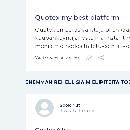
Quotex my best platform
Quotex on paras välittäjä ollenka
kaupankäyntijärjestelmä instant ma
monia methodes talletuksen ja ve
Vastauksen arvostelu
ENEMMÄN REHELLISIÄ MIELIPITEITÄ TOD
Sook Nut
3 vuotta takaisin