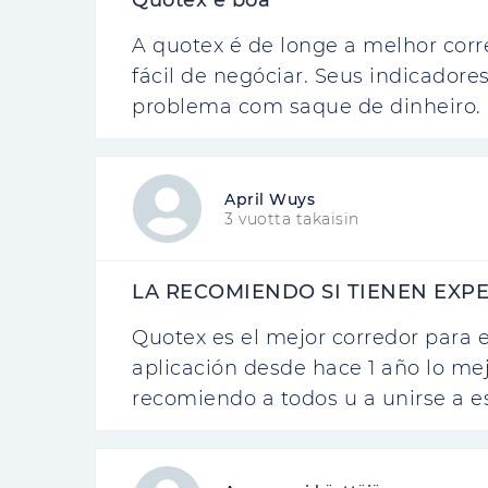
Quotex é boa
A quotex é de longe a melhor corr
fácil de negóciar. Seus indicador
problema com saque de dinheiro.
April Wuys
3 vuotta takaisin
LA RECOMIENDO SI TIENEN EXP
Quotex es el mejor corredor para e
aplicación desde hace 1 año lo mej
recomiendo a todos u a unirse a e