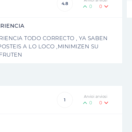
Arvioi arviosi
4.8
0
0
ERIENCIA
RIENCIA TODO CORRECTO , YA SABEN
OSTEIS A LO LOCO ,MINIMIZEN SU
SFRUTEN
Arvioi arviosi
1
0
0