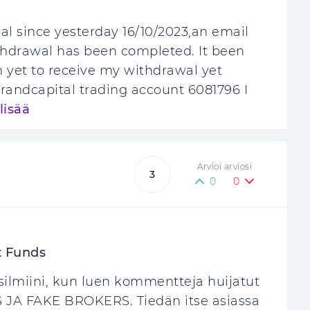
l since yesterday 16/10/2023,an email
hdrawal has been completed. It been
m yet to receive my withdrawal yet
andcapital trading account 6081796 I
lisää
Arvioi arviosi
3
0
0
t Funds
 silmiini, kun luen kommentteja huijatut
S JA FAKE BROKERS. Tiedän itse asiassa