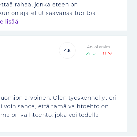
ttää rahaa, jonka eteen on
kun on ajatellut saavansa tuottoa
e lisää
Arvioi arviosi
4.8
0
0
huomion arvoinen. Olen työskennellyt eri
si voin sanoa, että tämä vaihtoehto on
mä on vaihtoehto, joka voi todella