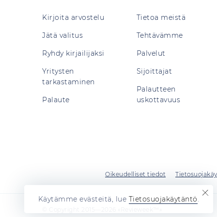
Kirjoita arvostelu
Tietoa meistä
Jätä valitus
Tehtävämme
Ryhdy kirjailijaksi
Palvelut
Yritysten
Sijoittajat
tarkastaminen
Palautteen
Palaute
uskottavuus
Oikeudelliset tiedot
Tietosuojakä
Käytämme evästeitä, lue
Tietosuojakäytäntö
.
© Copyright 2015—2026 «Revieweek™»