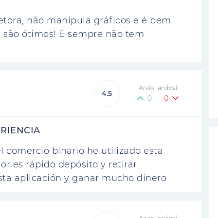
etora, não manipula gráficos e é bem
es são ótimos! E sempre não tem
Arvioi arviosi
4.5
0
0
ERIENCIA
l comercio binario he utilizado esta
or es rápido depósito y retirar
sta aplicación y ganar mucho dinero