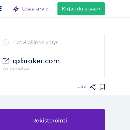
Lisää arvio
Kirjaudu sisään
Epävirallinen yritys
qxbroker.com
Siirry sivustoon
Jaa
Rekisteröinti