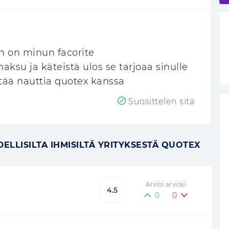
an on minun facorite
ksu ja käteistä ulos se tarjoaa sinulle
tää nauttia quotex kanssa
Suosittelen sitä
ELLISILTA IHMISILTÄ YRITYKSESTÄ QUOTEX
Arvioi arviosi
4.5
0
0