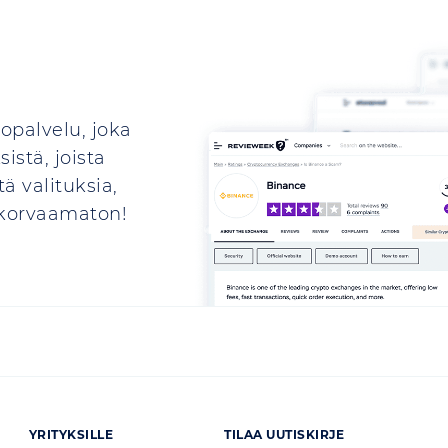
opalvelu, joka
istä, joista
ä valituksia,
n korvaamaton!
YRITYKSILLE
TILAA UUTISKIRJE