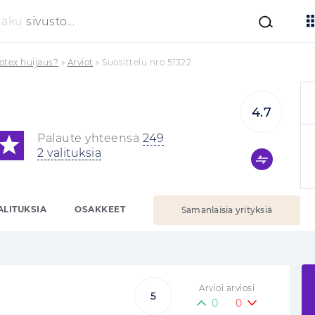
Haku
sivusto...
tex huijaus?
»
Arviot
»
Suosittelu nro 51322
4.7
Palaute yhteensä
249
2 valituksia
ALITUKSIA
OSAKKEET
Samanlaisia yrityksiä
Arvioi arviosi
5
0
0