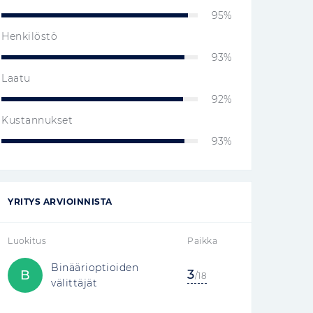
95%
Henkilöstö
93%
Laatu
92%
Kustannukset
93%
YRITYS ARVIOINNISTA
Luokitus
Paikka
Binäärioptioiden
3
B
/18
välittäjät