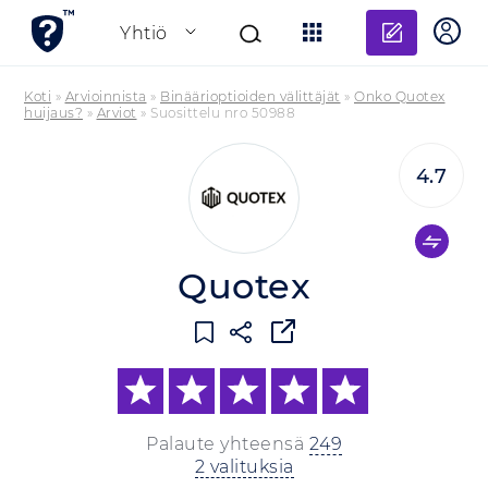
Lisää a
Yhtiö
Koti
»
Arvioinnista
»
Binäärioptioiden välittäjät
»
Onko Quotex
huijaus?
»
Arviot
»
Suosittelu nro 50988
4.7
Quotex
Palaute yhteensä
249
2 valituksia