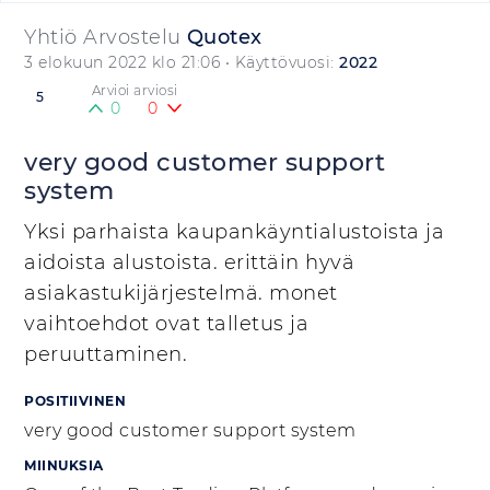
Yhtiö Arvostelu
Quotex
3 elokuun 2022 klo 21:06
• Käyttövuosi:
2022
Arvioi arviosi
5
0
0
very good customer support
system
Yksi parhaista kaupankäyntialustoista ja
aidoista alustoista. erittäin hyvä
asiakastukijärjestelmä. monet
vaihtoehdot ovat talletus ja
peruuttaminen.
POSITIIVINEN
very good customer support system
MIINUKSIA