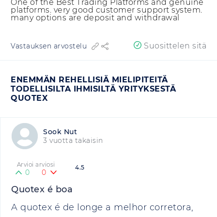
One of the Best Trading Platforms and genuine
platforms. very good customer support system.
many options are deposit and withdrawal
Suosittelen sitä
Vastauksen arvostelu
ENEMMÄN REHELLISIÄ MIELIPITEITÄ
TODELLISILTA IHMISILTÄ YRITYKSESTÄ
QUOTEX
Sook Nut
3 vuotta takaisin
Arvioi arviosi
4.5
0
0
Quotex é boa
A quotex é de longe a melhor corretora,