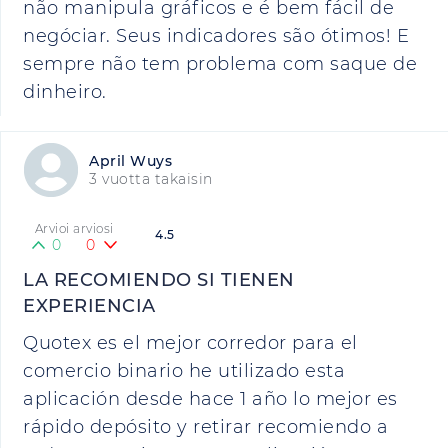
não manipula gráficos e é bem fácil de
negóciar. Seus indicadores são ótimos! E
sempre não tem problema com saque de
dinheiro.
April Wuys
3 vuotta takaisin
Arvioi arviosi
4.5
0
0
LA RECOMIENDO SI TIENEN
EXPERIENCIA
Quotex es el mejor corredor para el
comercio binario he utilizado esta
aplicación desde hace 1 año lo mejor es
rápido depósito y retirar recomiendo a