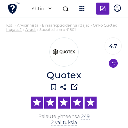
Lisää a
Yhtiö
Koti
»
Arvioinnista
»
Binäärioptioiden välittäjät
»
Onko Quotex
huijaus?
»
Arviot
»
Suosittelu nro 41801
4.7
Quotex
Palaute yhteensä
249
2 valituksia