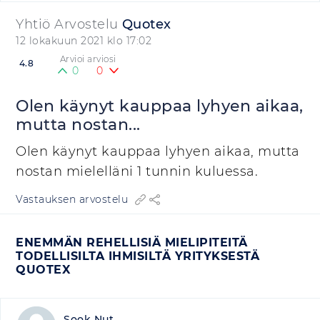
Yhtiö Arvostelu
Quotex
12 lokakuun 2021 klo 17:02
Arvioi arviosi
4.8
0
0
Olen käynyt kauppaa lyhyen aikaa,
mutta nostan...
Olen käynyt kauppaa lyhyen aikaa, mutta
nostan mielelläni 1 tunnin kuluessa.
Vastauksen arvostelu
ENEMMÄN REHELLISIÄ MIELIPITEITÄ
TODELLISILTA IHMISILTÄ YRITYKSESTÄ
QUOTEX
Sook Nut