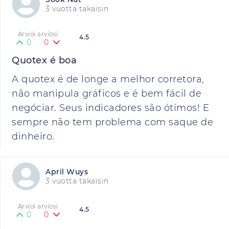
3 vuotta takaisin
Arvioi arviosi
4.5
0
0
Quotex é boa
A quotex é de longe a melhor corretora,
não manipula gráficos e é bem fácil de
negóciar. Seus indicadores são ótimos! E
sempre não tem problema com saque de
dinheiro.
April Wuys
3 vuotta takaisin
Arvioi arviosi
4.5
0
0