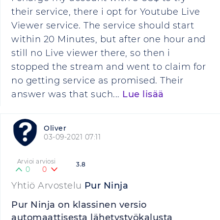
their service, there i opt for Youtube Live
Viewer service. The service should start
within 20 Minutes, but after one hour and
still no Live viewer there, so then i
stopped the stream and went to claim for
no getting service as promised. Their
answer was that such...
Lue lisää
Oliver
03-09-2021 07:11
Arvioi arviosi
3.8
0
0
Yhtiö Arvostelu
Pur Ninja
Pur Ninja on klassinen versio
automaattisesta lähetystyökalusta