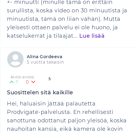
+- minuutti (minulle tämä on erittäin
surullista, koska video on 30 minuutista ja
minuutista, tämä on liian vähän). Mutta
yleisesti ottaen palvelu ei ole huono, ja
katselukerrat ja tilaajat...
Lue lisää
Alina Gordeeva
5 vuotta takaisin
Arvioi arviosi
5
1
0
Suosittelen sitä kaikille
Hei, haluaisin jättää palautetta
Prodvigate-palvelusta. En rehellisesti
sanottuna odottanut paljon yleisöä, koska
nauhoitan kansia, eikä kamera ole kovin