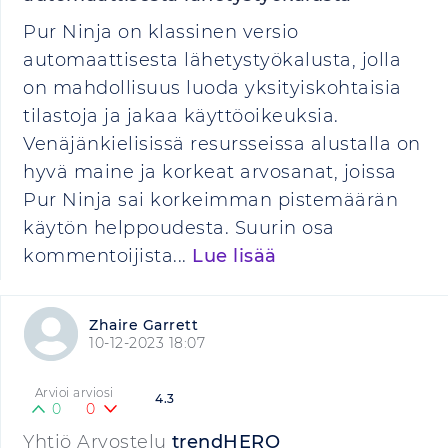
Pur Ninja on klassinen versio
automaattisesta lähetystyökalusta, jolla
on mahdollisuus luoda yksityiskohtaisia
tilastoja ja jakaa käyttöoikeuksia.
Venäjänkielisissä resursseissa alustalla on
hyvä maine ja korkeat arvosanat, joissa
Pur Ninja sai korkeimman pistemäärän
käytön helppoudesta. Suurin osa
kommentoijista...
Lue lisää
Zhaire Garrett
10-12-2023 18:07
Arvioi arviosi
4.3
0
0
Yhtiö Arvostelu
trendHERO