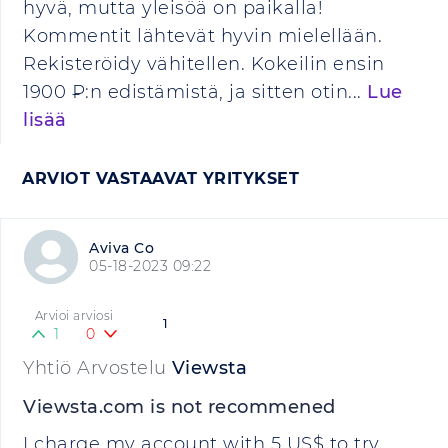
hyvä, mutta yleisöä on paikalla!
Kommentit lähtevät hyvin mielellään.
Rekisteröidy vähitellen. Kokeilin ensin
1900 ₽:n edistämistä, ja sitten otin...
Lue
lisää
ARVIOT VASTAAVAT YRITYKSET
Aviva Co
05-18-2023 09:22
Arvioi arviosi
1
1
0
Yhtiö Arvostelu
Viewsta
Viewsta.com is not recommened
I charge my account with 5 US$ to try