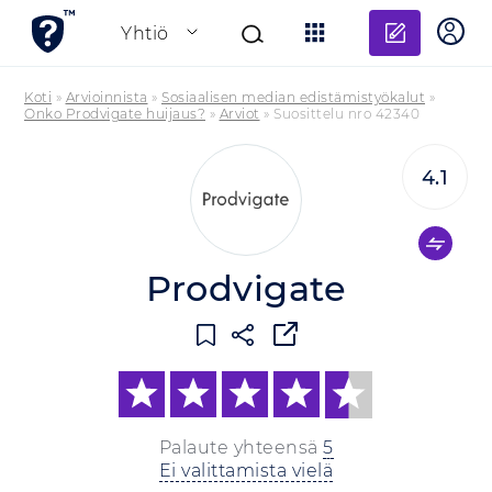
Lisää a
Yhtiö
Koti
»
Arvioinnista
»
Sosiaalisen median edistämistyökalut
»
Onko Prodvigate huijaus?
»
Arviot
»
Suosittelu nro 42340
4.1
Prodvigate
Palaute yhteensä
5
Ei valittamista vielä