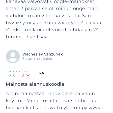
kanavaa valvoivat Google-mainokset,
sitten 3 päivää se oli minun ongelmani,
vaihdoin mainostettua videota. Sen
hyväksymiseen kului väitetysti 4 päivää.
Vaikka freelancerit voivat tehdä sen 24
tunnin...
Lue lisää
Viacheslav Vanzuriak
3 vuotta takaisin
Arvioi arviosi
4.5
0
0
Mainosta alennuskoodia
Aloin mainostaa Prodvigate-palvelun
käyttöä. Minun osaltani katseluhinta on
hieman kallis ja luvattu yleisön pysyvyys