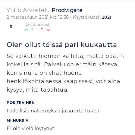
Yhtiö Arvostelu
Prodvigate
2 marraskuun 2021 klo 12:38
• Käyttövuosi:
2021
Arvioi arviosi
5
0
0
Olen ollut töissä pari kuukautta
Se vaikutti hieman kalliilta, mutta päätin
kokeilla sitä. Palvelu on erittäin kätevä,
kun sinulla on chat-huone
henkilökohtaisessa kaapissasi, voit aina
kysyä, mitä tapahtuu.
POSITIIVINEN
todellisia näkemyksiä ja suurta tukea
MIINUKSIA
Ei ole vielä löytynyt