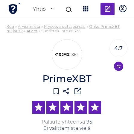
Lisää a
Yhtiö
Koti
»
Arvioinnista
»
Kryptovaluuttapörssit
»
Onko PrimeXBT
huijaus?
»
Arviot
»
Suosittelu nro 60325
4.7
PrimeXBT
Palaute yhteensä
95
Ei valittamista vielä