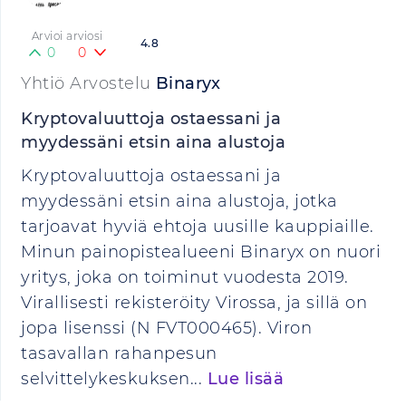
Arvioi arviosi
4.8
0
0
Yhtiö Arvostelu
Binaryx
Kryptovaluuttoja ostaessani ja
myydessäni etsin aina alustoja
Kryptovaluuttoja ostaessani ja
myydessäni etsin aina alustoja, jotka
tarjoavat hyviä ehtoja uusille kauppiaille.
Minun painopistealueeni Binaryx on nuori
yritys, joka on toiminut vuodesta 2019.
Virallisesti rekisteröity Virossa, ja sillä on
jopa lisenssi (N FVT000465). Viron
tasavallan rahanpesun
selvittelykeskuksen...
Lue lisää