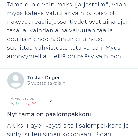
Tämä ei ole vain maksujärjestelmä, vaan
myös kätevä valuutanvaihto. Kaaviot
näkyvät reaaliajassa, tiedot ovat aina ajan
tasalla. Vaihdan aina valuutan täällä
edullisin ehdoin. Sinun ei tarvitse
suorittaa vahvistusta tätä varten. Myös
anonyymeillä tileillä on pääsy vaihtoon.
Tristan Degee
3 vuotta takaisin
Arvioi arviosi
5
0
0
Nyt tämä on päälompakkoni
Aluksi Payer käytti sitä lisälompakkona ja
siirtyi sitten siihen kokonaan. Pidän