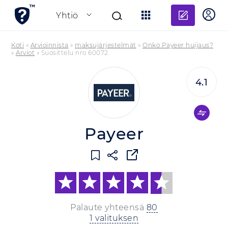
Lisää a
Yhtiö
Koti
»
Arvioinnista
»
maksujärjestelmät
»
Onko Payeer huijaus?
»
Arviot
»
Suosittelu nro 60072
4.1
Payeer
Palaute yhteensä
80
1 valituksen