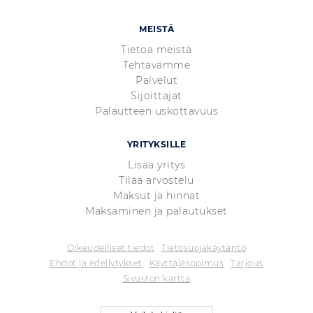
MEISTÄ
Tietoa meistä
Tehtävämme
Palvelut
Sijoittajat
Palautteen uskottavuus
YRITYKSILLE
Lisää yritys
Tilaa arvostelu
Maksut ja hinnat
Maksaminen ja palautukset
Oikeudelliset tiedot
Tietosuojakäytäntö
Ehdot ja edellytykset
Käyttäjäsopimus
Tarjous
Sivuston kartta