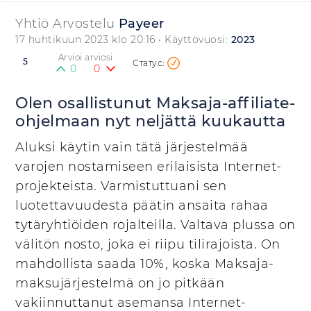
Yhtiö Arvostelu
Payeer
17 huhtikuun 2023 klo 20:16
• Käyttövuosi:
2023
Arvioi arviosi
5
0
0
Olen osallistunut Maksaja-affiliate-
ohjelmaan nyt neljättä kuukautta
Aluksi käytin vain tätä järjestelmää
varojen nostamiseen erilaisista Internet-
projekteista. Varmistuttuani sen
luotettavuudesta päätin ansaita rahaa
tytäryhtiöiden rojalteilla. Valtava plussa on
välitön nosto, joka ei riipu tilirajoista. On
mahdollista saada 10%, koska Maksaja-
maksujärjestelmä on jo pitkään
vakiinnuttanut asemansa Internet-