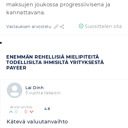
maksujen joukossa progressiivisena ja
kannattavana.
Suosittelen sitä
Vastauksen arvostelu
ENEMMÄN REHELLISIÄ MIELIPITEITÄ
TODELLISILTA IHMISILTÄ YRITYKSESTÄ
PAYEER
Lai Dinh
3 vuotta takaisin
Arvioi arviosi
4.8
0
0
Kätevä valuutanvaihto