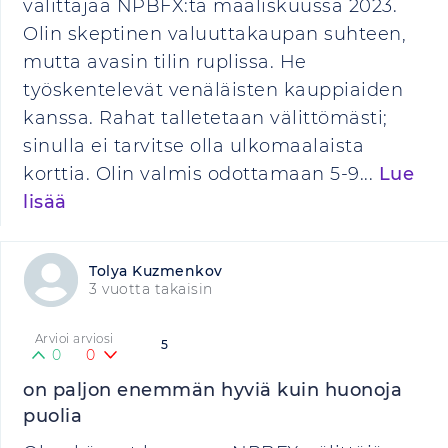
välittäjää NPBFX:tä maaliskuussa 2023.
Olin skeptinen valuuttakaupan suhteen,
mutta avasin tilin ruplissa. He
työskentelevät venäläisten kauppiaiden
kanssa. Rahat talletetaan välittömästi;
sinulla ei tarvitse olla ulkomaalaista
korttia. Olin valmis odottamaan 5-9...
Lue
lisää
Tolya Kuzmenkov
3 vuotta takaisin
Arvioi arviosi
5
0
0
on paljon enemmän hyviä kuin huonoja
puolia