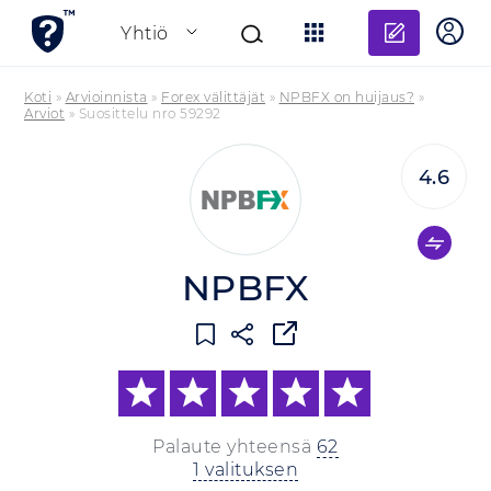
Lisää a
Yhtiö
Koti
»
Arvioinnista
»
Forex välittäjät
»
NPBFX on huijaus?
»
Arviot
»
Suosittelu nro 59292
4.6
NPBFX
Palaute yhteensä
62
1 valituksen