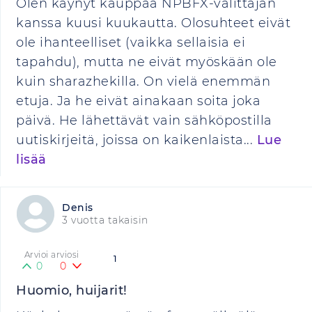
Olen käynyt kauppaa NPBFX-välittäjän
kanssa kuusi kuukautta. Olosuhteet eivät
ole ihanteelliset (vaikka sellaisia ei
tapahdu), mutta ne eivät myöskään ole
kuin sharazhekilla. On vielä enemmän
etuja. Ja he eivät ainakaan soita joka
päivä. He lähettävät vain sähköpostilla
uutiskirjeitä, joissa on kaikenlaista...
Lue
lisää
Denis
3 vuotta takaisin
Arvioi arviosi
1
0
0
Huomio, huijarit!