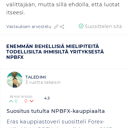
välittäjään, mutta sillä ehdolla, että luotat
itseesi.
Suosittelen sitä
Vastauksen arvostelu
ENEMMÄN REHELLISIÄ MIELIPITEITÄ
TODELLISILTA IHMISILTÄ YRITYKSESTÄ
NPBFX
TALEDIMI
3 vuotta takaisin
Arvioi arviosi
4.5
0
0
Suositus tutulta NPBFX-kauppiaalta
Eräs kauppiastoveri suositteli Forex-