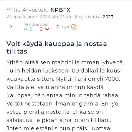
Yhtiö Arvostelu
NPBFX
24 maaliskuun 2023 klo 23:46
• Käyttövuosi:
2023
Arvioi arviosi
5
0
0
Voit käydä kauppaa ja nostaa
tililtäsi
Yritän pitää sen mahdollisimman lyhyenä.
Tulin heidän luokseen 100 dollarilla kuusi
kuukautta sitten. Nyt tililläni on yli 7000.
Välittäjä ei vain anna minun käydä
kauppaa, hän antaa minun tehdä rahaa.
Voitot nostetaan ilman ongelmia. En lyö
vetoa pienillä nostoilla, ehkä se on
salaisuus, ja pidän aina jotain tililläni.
Joten mielestäni sinun pitäisi luottaa