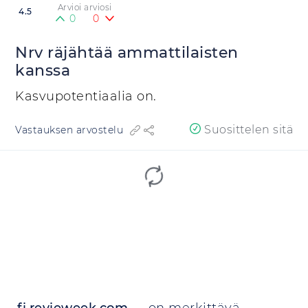
Arvioi arviosi
4.5
0
0
Nrv räjähtää ammattilaisten
kanssa
Kasvupotentiaalia on.
Suosittelen sitä
Vastauksen arvostelu