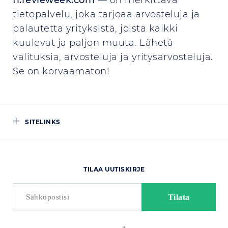
fi.revieweek.com
— on merkittävä
tietopalvelu, joka tarjoaa arvosteluja ja
palautetta yrityksistä, joista kaikki
kuulevat ja paljon muuta. Lähetä
valituksia, arvosteluja ja yritysarvosteluja.
Se on korvaamaton!
SITELINKS
TILAA UUTISKIRJE