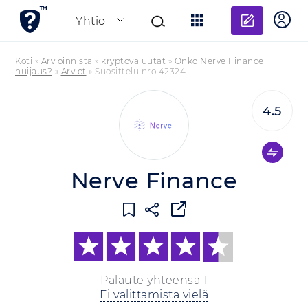
Lisää a
Yhtiö
Koti
»
Arvioinnista
»
kryptovaluutat
»
Onko Nerve Finance
huijaus?
»
Arviot
»
Suosittelu nro 42324
4.5
Nerve Finance
Palaute yhteensä
1
Ei valittamista vielä