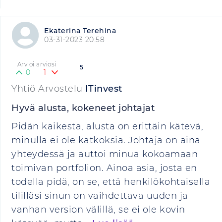
Ekaterina Terehina
03-31-2023 20:58
Arvioi arviosi
5
0
1
Yhtiö Arvostelu
ITinvest
Hyvä alusta, kokeneet johtajat
Pidän kaikesta, alusta on erittäin kätevä,
minulla ei ole katkoksia. Johtaja on aina
yhteydessä ja auttoi minua kokoamaan
toimivan portfolion. Ainoa asia, josta en
todella pidä, on se, että henkilökohtaisella
tililläsi sinun on vaihdettava uuden ja
vanhan version välillä, se ei ole kovin