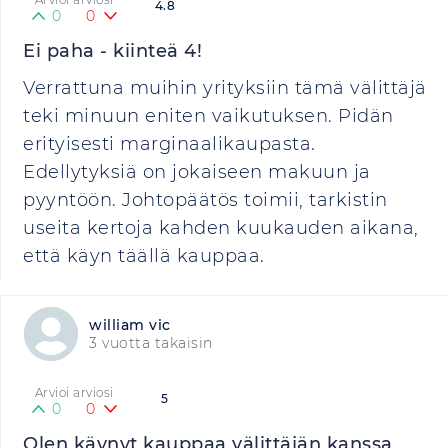
4.8
0
0
Ei paha - kiinteä 4!
Verrattuna muihin yrityksiin tämä välittäjä
teki minuun eniten vaikutuksen. Pidän
erityisesti marginaalikaupasta.
Edellytyksiä on jokaiseen makuun ja
pyyntöön. Johtopäätös toimii, tarkistin
useita kertoja kahden kuukauden aikana,
että käyn täällä kauppaa.
william vic
3 vuotta takaisin
Arvioi arviosi
5
0
0
Olen käynyt kauppaa välittäjän kanssa