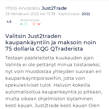
Yhtiö Arvostelu
Just2Trade
29 heinäkuun 2022 klo 13:39
• Käyttövuosi:
2022
Arvioi arviosi
4.8
0
0
Valitsin Just2traden
kaupankäyntiin ja maksoin noin
75 dollaria CQG QTraderista
Testaan päätelaitetta kuukauden ajan.
Valinta ei ole pettänyt minua toistaiseksi,
nyt voin muodostaa yhteyden suoraan eri
kaupankäyntipörsseihin, jotta voin
spekulatiiviset tulot. Halusin kokeilla
automatisoitua kaupankäyntiä jo pitkään,
mutta oikean ohjelmiston löytäminen
kesti kauan. Just2trade kesti kauan Olen