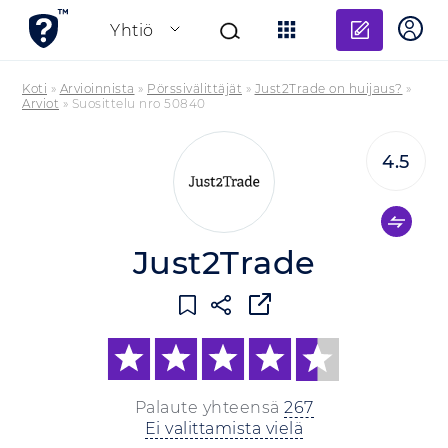
Lisää a
Yhtiö
Koti
»
Arvioinnista
»
Pörssivälittäjät
»
Just2Trade on huijaus?
»
Arviot
»
Suosittelu nro 50840
4.5
Just2Trade
Palaute yhteensä
267
Ei valittamista vielä