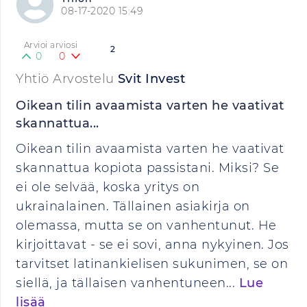
08-17-2020 15:49
Arvioi arviosi
2
0
0
Yhtiö Arvostelu
Svit Invest
Oikean tilin avaamista varten he vaativat
skannattua...
Oikean tilin avaamista varten he vaativat
skannattua kopiota passistani. Miksi? Se
ei ole selvää, koska yritys on
ukrainalainen. Tällainen asiakirja on
olemassa, mutta se on vanhentunut. He
kirjoittavat - se ei sovi, anna nykyinen. Jos
tarvitset latinankielisen sukunimen, se on
siellä, ja tällaisen vanhentuneen...
Lue
lisää