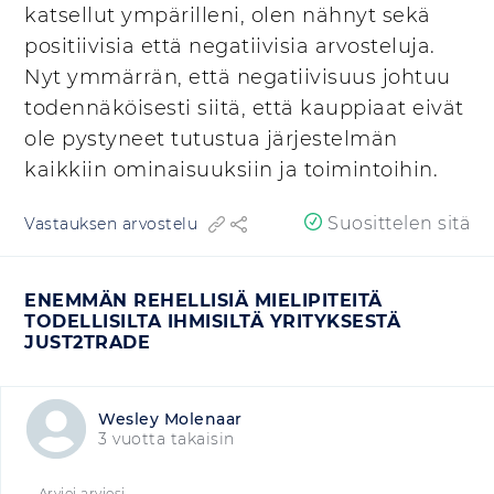
katsellut ympärilleni, olen nähnyt sekä
positiivisia että negatiivisia arvosteluja.
Nyt ymmärrän, että negatiivisuus johtuu
todennäköisesti siitä, että kauppiaat eivät
ole pystyneet tutustua järjestelmän
kaikkiin ominaisuuksiin ja toimintoihin.
Suosittelen sitä
Vastauksen arvostelu
ENEMMÄN REHELLISIÄ MIELIPITEITÄ
TODELLISILTA IHMISILTÄ YRITYKSESTÄ
JUST2TRADE
Wesley Molenaar
3 vuotta takaisin
Arvioi arviosi