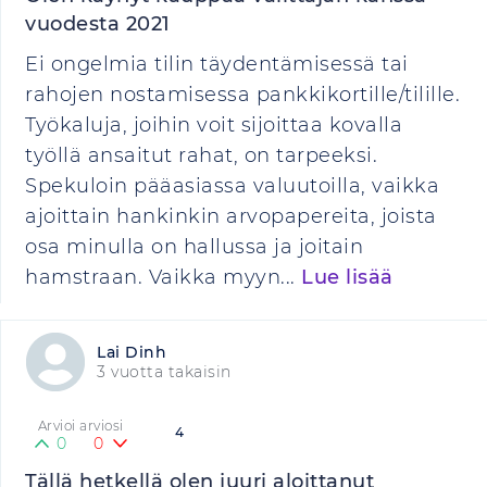
vuodesta 2021
Ei ongelmia tilin täydentämisessä tai
rahojen nostamisessa pankkikortille/tilille.
Työkaluja, joihin voit sijoittaa kovalla
työllä ansaitut rahat, on tarpeeksi.
Spekuloin pääasiassa valuutoilla, vaikka
ajoittain hankinkin arvopapereita, joista
osa minulla on hallussa ja joitain
hamstraan. Vaikka myyn...
Lue lisää
Lai Dinh
3 vuotta takaisin
Arvioi arviosi
4
0
0
Tällä hetkellä olen juuri aloittanut