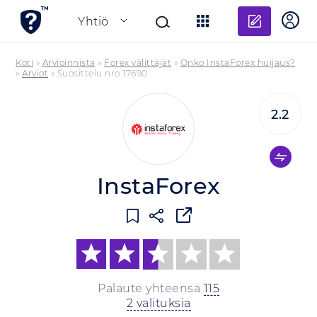
Lisää a
Yhtiö
Koti
»
Arvioinnista
»
Forex välittäjät
»
Onko InstaForex huijaus?
»
Arviot
»
Suosittelu nro 17690
2.2
InstaForex
Palaute yhteensä
115
2 valituksia