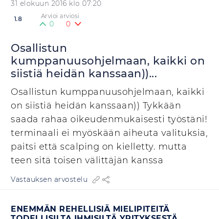
31 elokuun 2016 klo 07:20
Arvioi arviosi
1.8
0
0
Osallistun
kumppanuusohjelmaan, kaikki on
siistiä heidän kanssaan))...
Osallistun kumppanuusohjelmaan, kaikki
on siistiä heidän kanssaan)) Tykkään
saada rahaa oikeudenmukaisesti työstäni!
terminaali ei myöskään aiheuta valituksia,
paitsi että scalping on kielletty. mutta
teen sitä toisen välittäjän kanssa
Vastauksen arvostelu
ENEMMÄN REHELLISIÄ MIELIPITEITÄ
TODELLISILTA IHMISILTÄ YRITYKSESTÄ