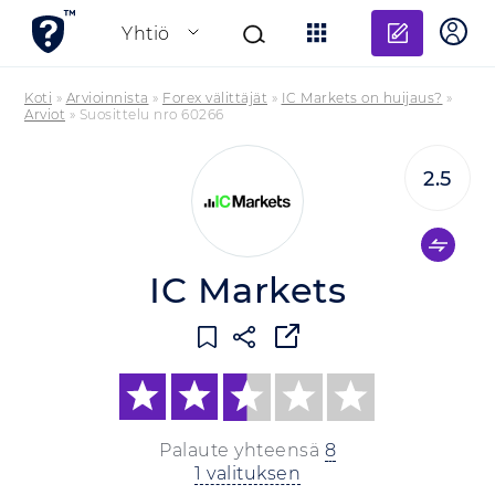
Lisää a
Yhtiö
Koti
»
Arvioinnista
»
Forex välittäjät
»
IC Markets on huijaus?
»
Arviot
»
Suosittelu nro 60266
2.5
IC Markets
Palaute yhteensä
8
1 valituksen