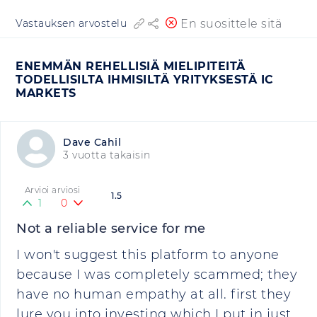
En suosittele sitä
Vastauksen arvostelu
ENEMMÄN REHELLISIÄ MIELIPITEITÄ
TODELLISILTA IHMISILTÄ YRITYKSESTÄ IC
MARKETS
Dave Cahil
3 vuotta takaisin
Arvioi arviosi
1.5
1
0
Not a reliable service for me
I won't suggest this platform to anyone
because I was completely scammed; they
have no human empathy at all. first they
lure you into investing which I put in just