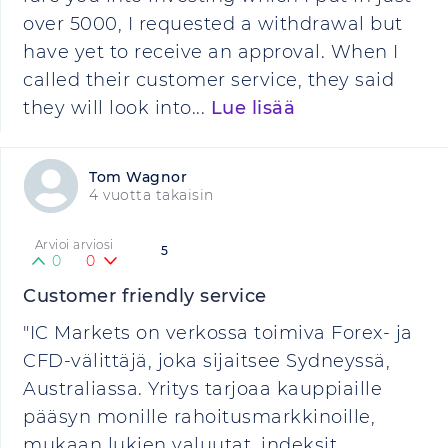
over 5000, I requested a withdrawal but
have yet to receive an approval. When I
called their customer service, they said
they will look into...
Lue lisää
Tom Wagnor
4 vuotta takaisin
Arvioi arviosi
5
0
0
Customer friendly service
"IC Markets on verkossa toimiva Forex- ja
CFD-välittäjä, joka sijaitsee Sydneyssä,
Australiassa. Yritys tarjoaa kauppiaille
pääsyn monille rahoitusmarkkinoille,
mukaan lukien valuutat, indeksit,