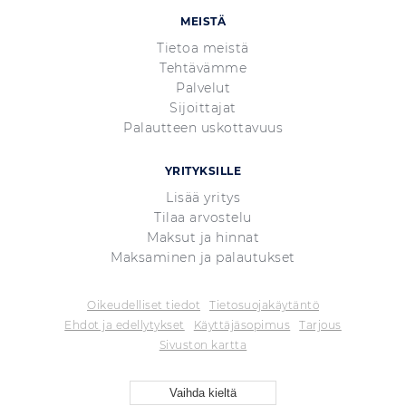
MEISTÄ
Tietoa meistä
Tehtävämme
Palvelut
Sijoittajat
Palautteen uskottavuus
YRITYKSILLE
Lisää yritys
Tilaa arvostelu
Maksut ja hinnat
Maksaminen ja palautukset
Oikeudelliset tiedot
Tietosuojakäytäntö
Ehdot ja edellytykset
Käyttäjäsopimus
Tarjous
Sivuston kartta
Vaihda kieltä