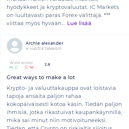
hyödykkeet ja kryptovaluutat. IC Markets
on luultavasti paras Forex-välittäjä. ***
viittaa myös hyvään...
Lue lisää
Archie alexander
4 vuotta takaisin
Arvioi arviosi
2.8
0
0
Great ways to make a lot
Krypto- ja valuuttakauppa ovat loistavia
tapoja ansaita paljon rahaa
kokopäiväisesti kotoa käsin. Tiedän paljon
ihmisiä, jotka rikastuivat kaupankäynnillä,
mikä sai minut niin motivoituneeksi.
Tiedän, että Crypto on riskialtis sijoitus,