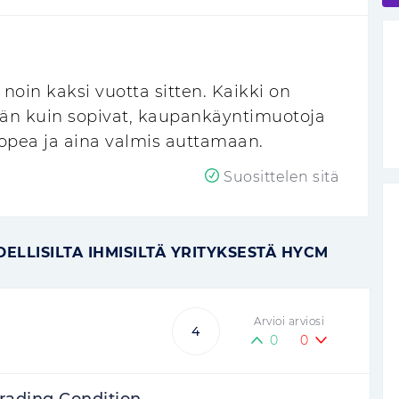
oin kaksi vuotta sitten. Kaikki on
n kuin sopivat, kaupankäyntimuotoja
nopea ja aina valmis auttamaan.
Suosittelen sitä
ELLISILTA IHMISILTÄ YRITYKSESTÄ HYCM
Arvioi arviosi
4
0
0