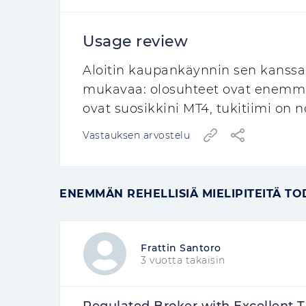
Usage review
Aloitin kaupankäynnin sen kanssa n
mukavaa: olosuhteet ovat enemmä
ovat suosikkini MT4, tukitiimi on 
Vastauksen arvostelu
ENEMMÄN REHELLISIÄ MIELIPITEITÄ TOD
Frattin Santoro
3 vuotta takaisin