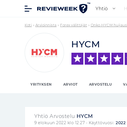
Yhtiö
Koti
»
Arvioinnista
»
Forex välittäjät
»
Onko HYCM huijaus
HYCM
YRITYKSEN
ARVIOT
ARVOSTELU
V
Yhtiö Arvostelu
HYCM
9 elokuun 2022 klo 12:27
• Käyttövuosi:
2022