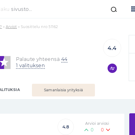
Haku
sivusto...
?
»
Arviot
»
Suosittelu nro 51162
4.4
Palaute yhteensä
44
1 valituksen
ALITUKSIA
Samanlaisia yrityksiä
Arvioi arviosi
4.8
0
0