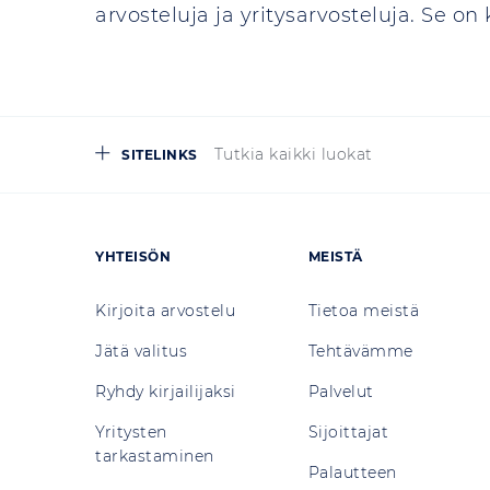
arvosteluja ja yritysarvosteluja. Se o
Tutkia kaikki luokat
SITELINKS
YHTEISÖN
MEISTÄ
Kirjoita arvostelu
Tietoa meistä
Jätä valitus
Tehtävämme
Ryhdy kirjailijaksi
Palvelut
Yritysten
Sijoittajat
tarkastaminen
Palautteen