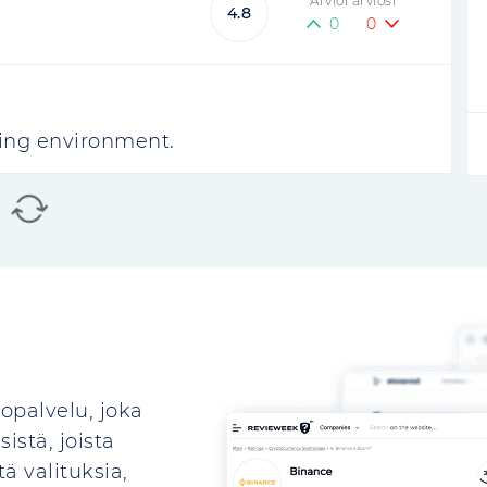
Arvioi arviosi
4.8
0
0
ding environment.
opalvelu, joka
istä, joista
ä valituksia,