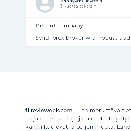
Anonyymi käyttäjä
3 vuotta takaisin
Decent company
Solid forex broker with robust tra
fi.revieweek.com
— on merkittävä tiet
tarjoaa arvosteluja ja palautetta yrityks
kaikki kuulevat ja paljon muuta. Lähet