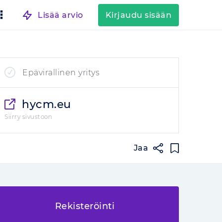
Lisää arvio
Kirjaudu sisään
Epävirallinen yritys
hycm.eu
Siirry sivustoon
Jaa
Rekisteröinti