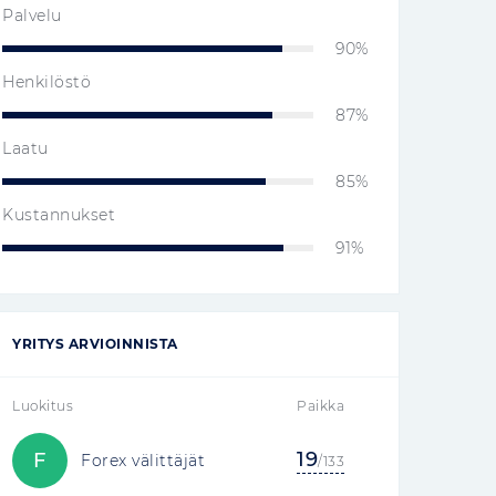
Palvelu
90%
Henkilöstö
87%
Laatu
85%
Kustannukset
91%
YRITYS ARVIOINNISTA
Luokitus
Paikka
19
F
Forex välittäjät
/133