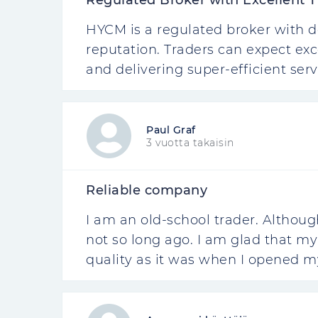
Regulated Broker with Excellent T
HYCM is a regulated broker with d
reputation. Traders can expect exc
and delivering super-efficient serv
Paul Graf
3 vuotta takaisin
Reliable company
I am an old-school trader. Althoug
not so long ago. I am glad that my
quality as it was when I opened m