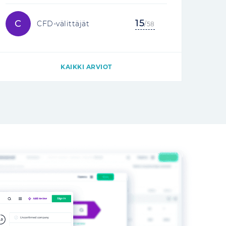
15
C
CFD-välittäjät
/58
KAIKKI ARVIOT