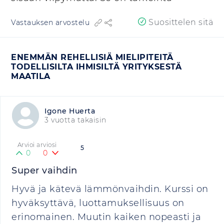
Suosittelen sitä
Vastauksen arvostelu
ENEMMÄN REHELLISIÄ MIELIPITEITÄ
TODELLISILTA IHMISILTÄ YRITYKSESTÄ
MAATILA
Igone Huerta
3 vuotta takaisin
Arvioi arviosi
5
0
0
Super vaihdin
Hyvä ja kätevä lämmönvaihdin. Kurssi on
hyväksyttävä, luottamuksellisuus on
erinomainen. Muutin kaiken nopeasti ja