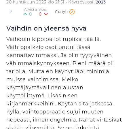
20 huhtikuun 2023 klo 21:51
• Käyttövuosi:
2023
Arvioi arviosi
5
0
0
Vaihdin on yleensä hyvä
Vaihdoin kippipallot rupliksi täällä.
Vaihtopalkkio osoittautui tässä
kannattavimmaksi. Ja olin tyytyväinen
vähimmäiskynnykseen. Pieni määrä oli
tarjolla. Mutta en käynyt läpi minimiä
muissa vaihtimissa. Melko
käyttäjäystävällinen alustan
käyttöliittymä. Lisäsin sen
kirjanmerkkeihini. Käytän sitä jatkossa.
Kyllä, vaihtooperaatio sujui muuten
nopeasti, ilman ongelmia. Rahat virtasivat
sisään viipymättä. Se on tärkeintä