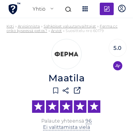
Lisää a
Yhtiö
Koti
»
Arvioinnista
»
Sähköiset valuutanvaihtajat
»
Ferma.cc
onko kyseessä petos?
»
Arviot
»
Suosittelu nro 60179
5.0
Maatila
Palaute yhteensä
96
Ei valittamista vielä