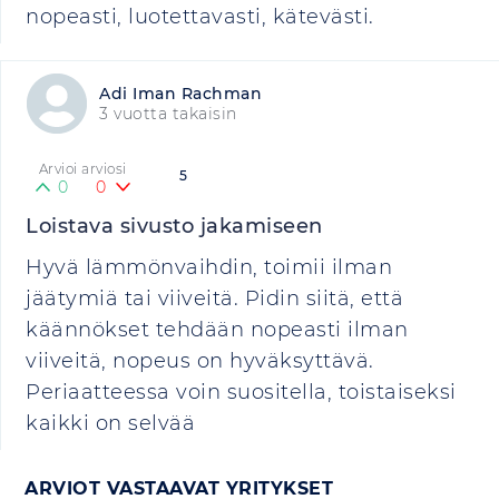
nopeasti, luotettavasti, kätevästi.
Adi Iman Rachman
3 vuotta takaisin
Arvioi arviosi
5
0
0
Loistava sivusto jakamiseen
Hyvä lämmönvaihdin, toimii ilman
jäätymiä tai viiveitä. Pidin siitä, että
käännökset tehdään nopeasti ilman
viiveitä, nopeus on hyväksyttävä.
Periaatteessa voin suositella, toistaiseksi
kaikki on selvää
ARVIOT VASTAAVAT YRITYKSET