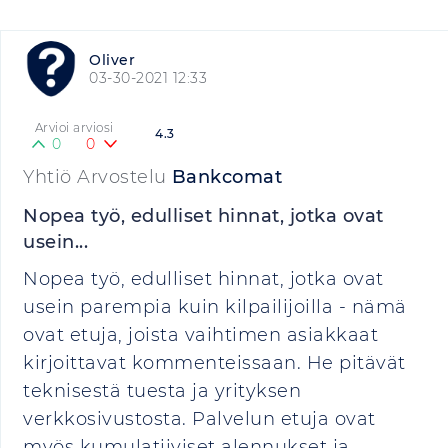
Oliver
03-30-2021 12:33
Arvioi arviosi
4.3
0
0
Yhtiö Arvostelu
Bankcomat
Nopea työ, edulliset hinnat, jotka ovat
usein...
Nopea työ, edulliset hinnat, jotka ovat
usein parempia kuin kilpailijoilla - nämä
ovat etuja, joista vaihtimen asiakkaat
kirjoittavat kommenteissaan. He pitävät
teknisestä tuesta ja yrityksen
verkkosivustosta. Palvelun etuja ovat
myös kumulatiiviset alennukset ja