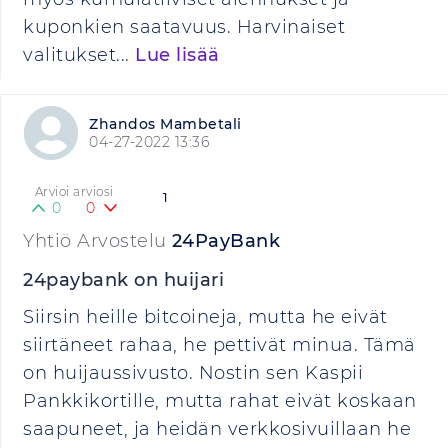
kuponkien saatavuus. Harvinaiset
valitukset...
Lue lisää
Zhandos Mambetali
04-27-2022 13:36
Arvioi arviosi
1
0
0
Yhtiö Arvostelu
24PayBank
24paybank on huijari
Siirsin heille bitcoineja, mutta he eivät
siirtäneet rahaa, he pettivät minua. Tämä
on huijaussivusto. Nostin sen Kaspii
Pankkikortille, mutta rahat eivät koskaan
saapuneet, ja heidän verkkosivuillaan he