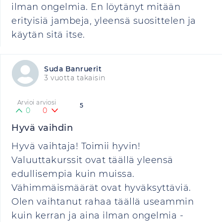
ilman ongelmia. En löytänyt mitään
erityisiä jambeja, yleensä suosittelen ja
käytän sitä itse.
Suda Banruerit
3 vuotta takaisin
Arvioi arviosi
5
0
0
Hyvä vaihdin
Hyvä vaihtaja! Toimii hyvin!
Valuuttakurssit ovat täällä yleensä
edullisempia kuin muissa.
Vähimmäismäärät ovat hyväksyttäviä.
Olen vaihtanut rahaa täällä useammin
kuin kerran ja aina ilman ongelmia -