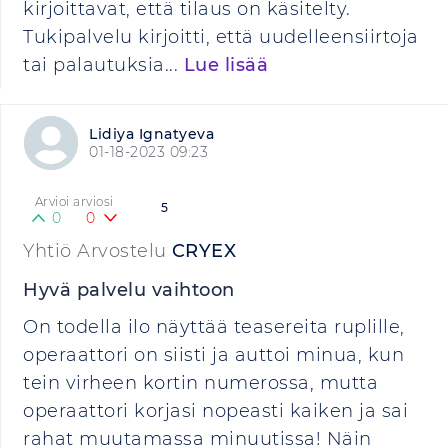
kirjoittavat, että tilaus on käsitelty.
Tukipalvelu kirjoitti, että uudelleensiirtoja
tai palautuksia...
Lue lisää
Lidiya Ignatyeva
01-18-2023 09:23
Arvioi arviosi
5
0
0
Yhtiö Arvostelu
CRYEX
Hyvä palvelu vaihtoon
On todella ilo näyttää teasereita ruplille,
operaattori on siisti ja auttoi minua, kun
tein virheen kortin numerossa, mutta
operaattori korjasi nopeasti kaiken ja sai
rahat muutamassa minuutissa! Näin