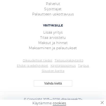
Palvelut
Sijoittajat
Palautteen uskottavuus
YRITYKSILLE
Lisää yritys
Tilaa arvostelu
Maksut ja hinnat
Maksaminen ja palautukset
Oikeudelliset tiedot
Tietosuojakäytäntö
Ehdot ja edellytykset
Käyttäjäsopimus
Tarjous
Sivuston kartta
Vaihda kieltä
© Copyright 2015—2026 «Revieweek™»
Käytämme
cookies
.