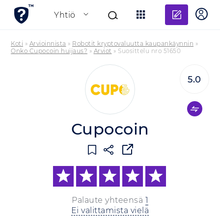
Lisää a
Yhtiö
Koti
»
Arvioinnista
»
Robotit kryptovaluutta kaupankäynnin
»
Onko Cupocoin huijaus?
»
Arviot
»
Suosittelu nro 51650
5.0
Cupocoin
Palaute yhteensä
1
Ei valittamista vielä