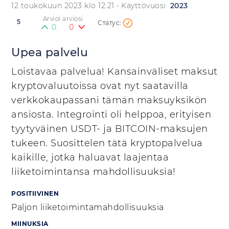
12 toukokuun 2023 klo 12:21
• Käyttövuosi:
2023
Arvioi arviosi
5
0
0
Upea palvelu
Loistavaa palvelua! Kansainväliset maksut
kryptovaluutoissa ovat nyt saatavilla
verkkokaupassani tämän maksuyksikön
ansiosta. Integrointi oli helppoa, erityisen
tyytyväinen USDT- ja BITCOIN-maksujen
tukeen. Suosittelen tätä kryptopalvelua
kaikille, jotka haluavat laajentaa
liiketoimintansa mahdollisuuksia!
POSITIIVINEN
Paljon liiketoimintamahdollisuuksia
MIINUKSIA