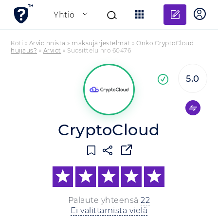
Lisää a
Yhtiö
Koti
»
Arvioinnista
»
maksujärjestelmät
»
Onko CryptoCloud
huijaus?
»
Arviot
»
Suosittelu nro 60476
5.0
Va
yritys
CryptoCloud
Palaute yhteensä
22
Ei valittamista vielä