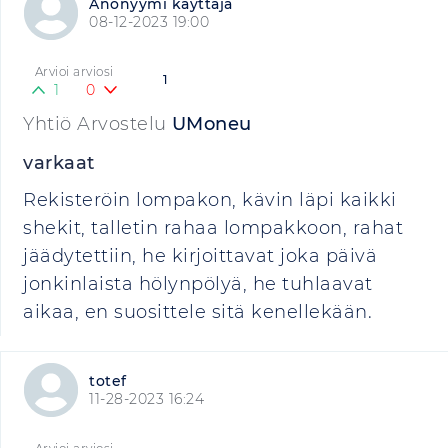
Anonyymi käyttäjä
08-12-2023 19:00
Arvioi arviosi
1
1
0
Yhtiö Arvostelu
UMoneu
varkaat
Rekisteröin lompakon, kävin läpi kaikki
shekit, talletin rahaa lompakkoon, rahat
jäädytettiin, he kirjoittavat joka päivä
jonkinlaista hölynpölyä, he tuhlaavat
aikaa, en suosittele sitä kenellekään.
totef
11-28-2023 16:24