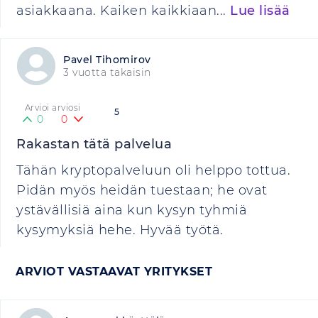
asiakkaana. Kaiken kaikkiaan...
Lue lisää
Pavel Tihomirov
3 vuotta takaisin
Arvioi arviosi
5
0
0
Rakastan tätä palvelua
Tähän kryptopalveluun oli helppo tottua.
Pidän myös heidän tuestaan; he ovat
ystävällisiä aina kun kysyn tyhmiä
kysymyksiä hehe. Hyvää työtä.
ARVIOT VASTAAVAT YRITYKSET