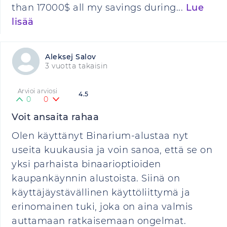
than 17000$ all my savings during...
Lue
lisää
Aleksej Salov
3 vuotta takaisin
Arvioi arviosi
4.5
0
0
Voit ansaita rahaa
Olen käyttänyt Binarium-alustaa nyt
useita kuukausia ja voin sanoa, että se on
yksi parhaista binaarioptioiden
kaupankäynnin alustoista. Siinä on
käyttäjäystävällinen käyttöliittymä ja
erinomainen tuki, joka on aina valmis
auttamaan ratkaisemaan ongelmat.