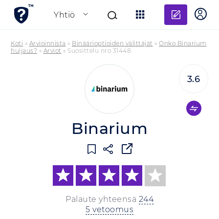
Lisää a
Yhtiö
Koti
»
Arvioinnista
»
Binäärioptioiden välittäjät
»
Onko Binarium
huijaus?
»
Arviot
»
Suosittelu nro 31448
3.6
Binarium
Palaute yhteensä
244
5 vetoomus