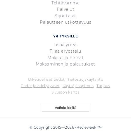
Tehtävämme
Palvelut
Sijoittajat
Palautteen uskottavuus
YRITYKSILLE
Lisää yritys
Tilaa arvostelu
Maksut ja hinnat
Maksaminen ja palautukset
Oikeudelliset tiedot
Tietosuojakäytäntö
Ehdot ja edellytykset
Käyttäjäsopimus
Tarjous
Sivuston kartta
Vaihda kieltä
© Copyright 2015—2026 «Revieweek™»