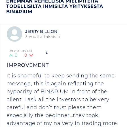
ENEMMÄN REHELLISIÄ MIELIPITEITÄ
TODELLISILTA IHMISILTÄ YRITYKSESTÄ
BINARIUM
JERRY BILLION
3 vuotta takaisin
Arvioi arviosi
2
0
0
IMPROVEMENT
It is shameful to keep sending the same
message, this is again reflecting the
hypocrisy of BINARIUM in front of the
client. I ask all the investors to be very
careful and don’t trust please them
especially the beginner…they took
advantage of my naivety in trading more