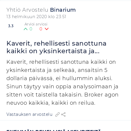
Yhtiö Arvostelu
Binarium
13 helmikuun 2020 klo 23:51
Arvioi arviosi
3.3
0
0
Kaverit, rehellisesti sanottuna
kaikki on yksinkertaista ja...
Kaverit, rehellisesti sanottuna kaikki on
yksinkertaista ja selkeää, ansaitsin 5
dollaria päivässä, ei hullummin aluksi.
Sinun täytyy vain oppia analysoimaan ja
sitten voit taistella takaisin. Broker agon
neuvoo kaikkia, kaikki on reilua.
Vastauksen arvostelu