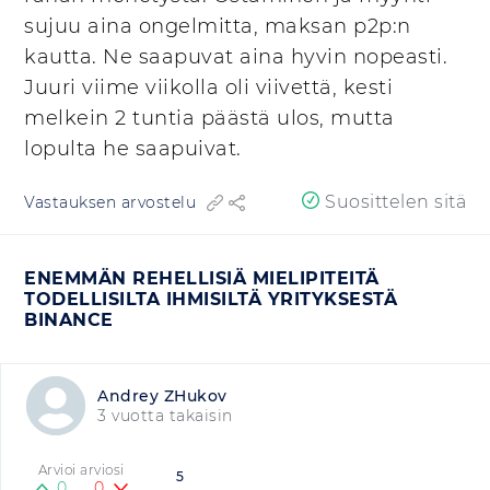
sujuu aina ongelmitta, maksan p2p:n
kautta. Ne saapuvat aina hyvin nopeasti.
Juuri viime viikolla oli viivettä, kesti
melkein 2 tuntia päästä ulos, mutta
lopulta he saapuivat.
Suosittelen sitä
Vastauksen arvostelu
ENEMMÄN REHELLISIÄ MIELIPITEITÄ
TODELLISILTA IHMISILTÄ YRITYKSESTÄ
BINANCE
Andrey ZHukov
3 vuotta takaisin
Arvioi arviosi
5
0
0