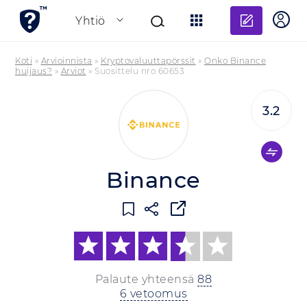
Lisää a
Yhtiö
Koti
»
Arvioinnista
»
Kryptovaluuttapörssit
»
Onko Binance
huijaus?
»
Arviot
»
Suosittelu nro 60653
3.2
Binance
Palaute yhteensä
88
6 vetoomus