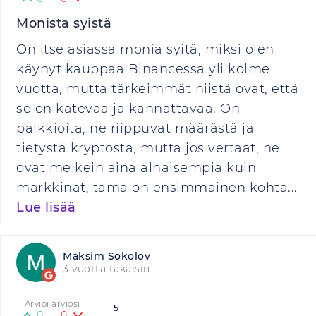
Monista syistä
On itse asiassa monia syitä, miksi olen
käynyt kauppaa Binancessa yli kolme
vuotta, mutta tärkeimmät niistä ovat, että
se on kätevää ja kannattavaa. On
palkkioita, ne riippuvat määrästä ja
tietystä kryptosta, mutta jos vertaat, ne
ovat melkein aina alhaisempia kuin
markkinat, tämä on ensimmäinen kohta...
Lue lisää
Maksim Sokolov
3 vuotta takaisin
Arvioi arviosi
5
0
0