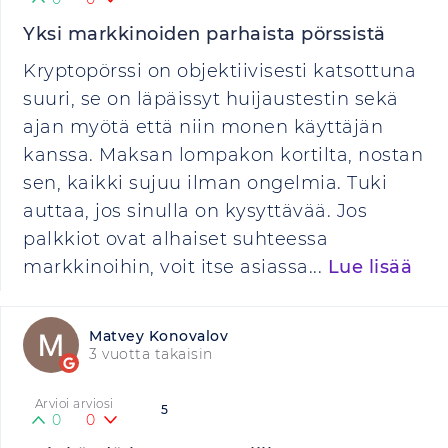
Yksi markkinoiden parhaista pörssistä
Kryptopörssi on objektiivisesti katsottuna
suuri, se on läpäissyt huijaustestin sekä
ajan myötä että niin monen käyttäjän
kanssa. Maksan lompakon kortilta, nostan
sen, kaikki sujuu ilman ongelmia. Tuki
auttaa, jos sinulla on kysyttävää. Jos
palkkiot ovat alhaiset suhteessa
markkinoihin, voit itse asiassa...
Lue lisää
Matvey Konovalov
3 vuotta takaisin
Arvioi arviosi
5
0
0