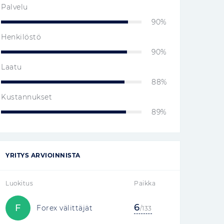
Palvelu
90%
Henkilöstö
90%
Laatu
88%
Kustannukset
89%
YRITYS ARVIOINNISTA
Luokitus
Paikka
6
F
Forex välittäjät
/133