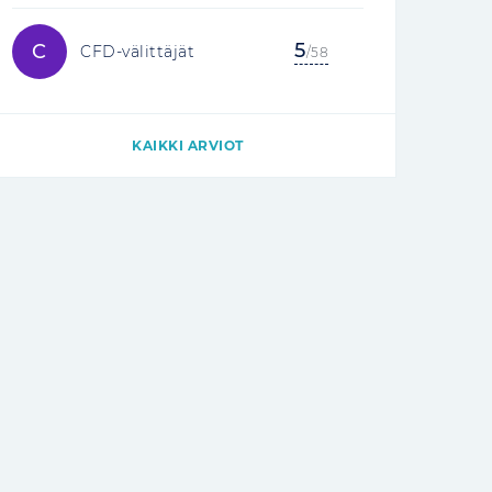
5
C
CFD-välittäjät
/58
KAIKKI ARVIOT