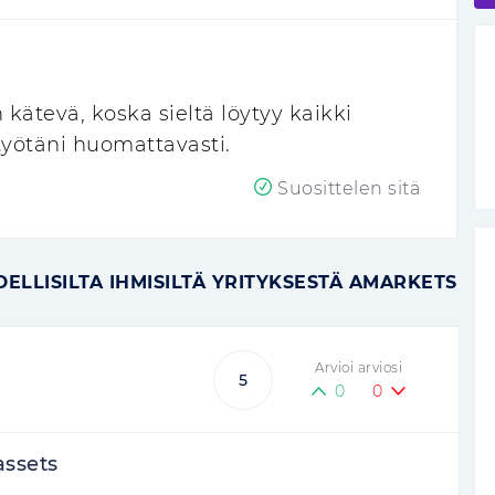
n kätevä, koska sieltä löytyy kaikki
 työtäni huomattavasti.
Suosittelen sitä
DELLISILTA IHMISILTÄ YRITYKSESTÄ AMARKETS
Arvioi arviosi
5
0
0
assets