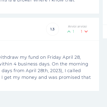
this is a broker where I know that
Arvioi arviosi
1.3
1
1
withdraw my fund on Friday April 28,
within 4 business days. On the morning
 days from April 28th, 2023), I called
l I get my money and was promised that