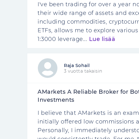
I've been trading for over a year 
their wide range of assets and exce
including commodities, cryptocurre
ETFs, allows me to explore various
1:3000 leverage...
Lue lisää
Raja Sohail
3 vuotta takaisin
AMarkets A Reliable Broker for B
Investments
I believe that AMarkets is an exa
initially offered low commissions a
Personally, I immediately understo