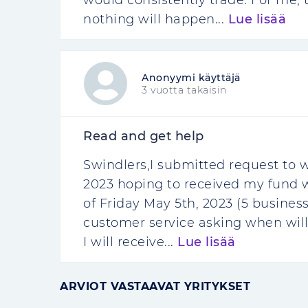
would consistently trade. For me, 
nothing will happen...
Lue lisää
Anonyymi käyttäjä
3 vuotta takaisin
Read and get help
Swindlers,I submitted request to 
2023 hoping to received my fund 
of Friday May 5th, 2023 (5 business
customer service asking when wil
I will receive...
Lue lisää
ARVIOT VASTAAVAT YRITYKSET