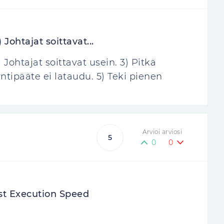
) Johtajat soittavat...
2) Johtajat soittavat usein. 3) Pitkä
tipääte ei lataudu. 5) Teki pienen
Arvioi arviosi
5
0
0
st Execution Speed