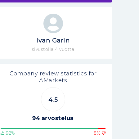
Ivan Garin
sivustolla 4 vuotta
Company review statistics for
AMarkets
4.5
94 arvostelua
92%
8%