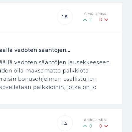
Arvioi arviosi
1.8
2
0
ällä vedoten sääntöjen...
äällä vedoten sääntöjen lausekkeeseen.
keuden olla maksamatta palkkiota
eräisin bonusohjelman osallistujien
ovelletaan palkkioihin, jotka on jo
Arvioi arviosi
1.5
0
0