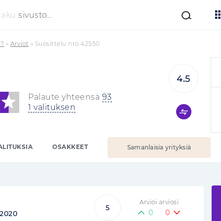
Haku
sivusto...
s?
»
Arviot
»
Suosittelu nro 42550
4.5
Palaute yhteensä
93
1 valituksen
ALITUKSIA
OSAKKEET
Samanlaisia yrityksiä
Arvioi arviosi
5
0
0
2020