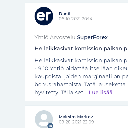
Danil
06-10-2021 20:14
Yhtiö Arvostelu
SuperForex
He leikkasivat komission paikan pä
He leikkasivat komission paikan p
- 9.10 Yhtiö pidättää itsellään oi
kaupoista, joiden marginaali on p
bonusrahastoista. Tätä lauseketta s
hyvitetty. Tällaiset...
Lue lisää
Maksim Markov
09-28-2021 22:09