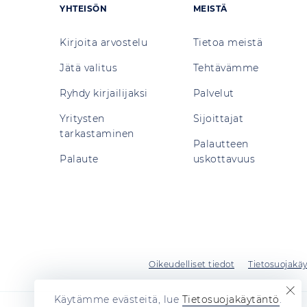
YHTEISÖN
MEISTÄ
Kirjoita arvostelu
Tietoa meistä
Jätä valitus
Tehtävämme
Ryhdy kirjailijaksi
Palvelut
Yritysten
Sijoittajat
tarkastaminen
Palautteen
Palaute
uskottavuus
Oikeudelliset tiedot
Tietosuojakä
Käytämme evästeitä, lue
Tietosuojakäytäntö
.