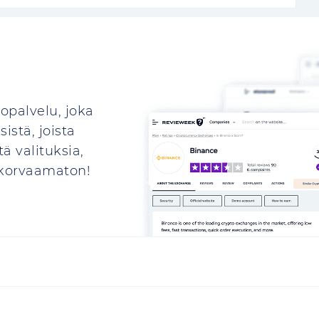
opalvelu, joka
istä, joista
ä valituksia,
n korvaamaton!