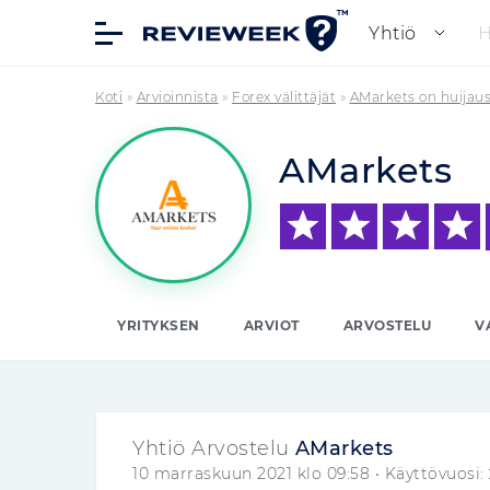
Yhtiö
Koti
»
Arvioinnista
»
Forex välittäjät
»
AMarkets on huijau
AMarkets
YRITYKSEN
ARVIOT
ARVOSTELU
V
Yhtiö Arvostelu
AMarkets
10 marraskuun 2021 klo 09:58
• Käyttövuosi: