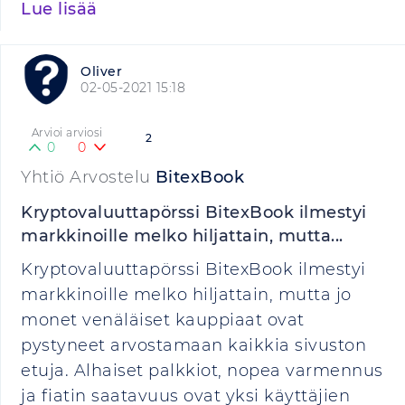
Lue lisää
Oliver
02-05-2021 15:18
Arvioi arviosi
2
0
0
Yhtiö Arvostelu
BitexBook
Kryptovaluuttapörssi BitexBook ilmestyi
markkinoille melko hiljattain, mutta...
Kryptovaluuttapörssi BitexBook ilmestyi
markkinoille melko hiljattain, mutta jo
monet venäläiset kauppiaat ovat
pystyneet arvostamaan kaikkia sivuston
etuja. Alhaiset palkkiot, nopea varmennus
ja fiatin saatavuus ovat yksi käyttäjien