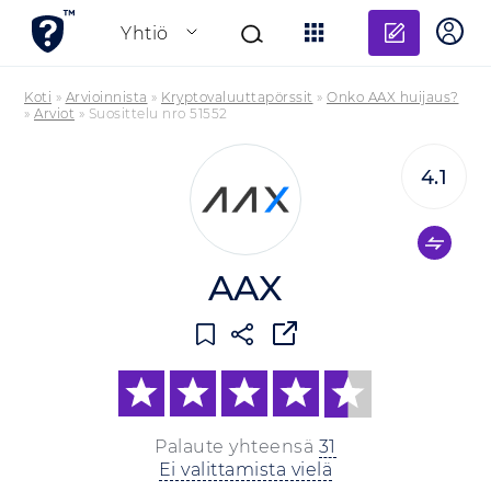
Lisää a
Yhtiö
Koti
»
Arvioinnista
»
Kryptovaluuttapörssit
»
Onko AAX huijaus?
»
Arviot
»
Suosittelu nro 51552
4.1
AAX
Palaute yhteensä
31
Ei valittamista vielä