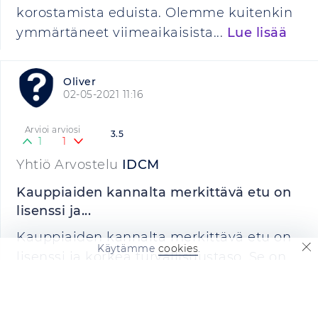
korostamista eduista. Olemme kuitenkin
ymmärtäneet viimeaikaisista...
Lue lisää
Oliver
02-05-2021 11:16
Arvioi arviosi
3.5
1
1
Yhtiö Arvostelu
IDCM
Kauppiaiden kannalta merkittävä etu on
lisenssi ja...
Kauppiaiden kannalta merkittävä etu on
Käytämme
cookies
.
lisenssi ja korkea turvallisuustaso. Se on
yksi markkinoiden parhaista
kryptovaluuttapörsseistä. Mutta myös
tässä on ongelmia. Käyttäjät raportoivat