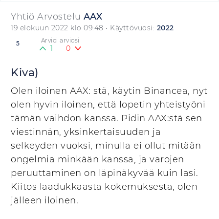
Yhtiö Arvostelu
AAX
19 elokuun 2022 klo 09:48
• Käyttövuosi:
2022
Arvioi arviosi
5
1
0
Kiva)
Olen iloinen AAX: stä, käytin Binancea, nyt
olen hyvin iloinen, että lopetin yhteistyöni
tämän vaihdon kanssa. Pidin AAX:stä sen
viestinnän, yksinkertaisuuden ja
selkeyden vuoksi, minulla ei ollut mitään
ongelmia minkään kanssa, ja varojen
peruuttaminen on läpinäkyvää kuin lasi.
Kiitos laadukkaasta kokemuksesta, olen
jälleen iloinen.