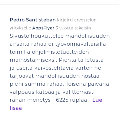
Pedro Santisteban
kirjoitti arvostelun
yritykselle
AppsFlyer
3 vuotta takaisin
Sivusto houkuttelee mahdollisuuden
ansaita rahaa ei-työvoimavaltaisilla
toimilla ohjelmistotuotteiden
mainostamiseksi. Pientä talletusta
ja useita kaivostehtäviä varten ne
tarjoavat mahdollisuuden nostaa
pieni summa rahaa. Toisena päivänä
valppaus katoaa ja välittömästi -
rahan menetys - 6225 ruplaa…
Lue
lisää