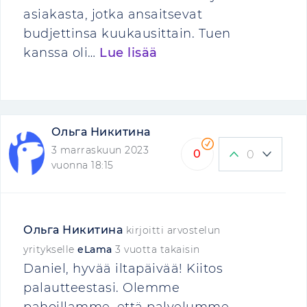
asiakasta, jotka ansaitsevat
budjettinsa kuukausittain. Tuen
kanssa oli…
Lue lisää
Ольга Никитина
3 marraskuun 2023
0
0
vuonna 18:15
Ольга Никитина
kirjoitti arvostelun
yritykselle
eLama
3 vuotta takaisin
Daniel, hyvää iltapäivää! Kiitos
palautteestasi. Olemme