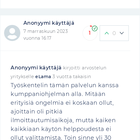
Anonyymi käyttäjä
7 marraskuun 2023
1
0
vuonna 16:17
Anonyymi käyttäjä
kirjoitti arvostelun
yritykselle
eLama
3 vuotta takaisin
Työskentelin tämän palvelun kanssa
kumppaniohjelman alla. Mitään
erityisiä ongelmia ei koskaan ollut,
ajoittain oli pitkiä
ilmoittautumisaikoja, mutta kaiken
kaikkiaan käytön helppoudesta ei
ollut valittamista. Toin sinne yli 30