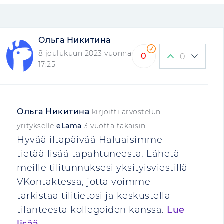
Ольга Никитина
8 joulukuun 2023 vuonna
0
0
17:25
Ольга Никитина
kirjoitti arvostelun
yritykselle
eLama
3 vuotta takaisin
Hyvää iltapäivää Haluaisimme
tietää lisää tapahtuneesta. Lähetä
meille tilitunnuksesi yksityisviestillä
VKontaktessa, jotta voimme
tarkistaa tilitietosi ja keskustella
tilanteesta kollegoiden kanssa.
Lue