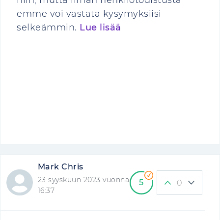
niin, mutta ilman henkilötodistusta
emme voi vastata kysymyksiisi
selkeämmin.
Lue lisää
Mark Chris
23 syyskuun 2023 vuonna
5
0
16:37