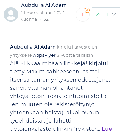
Aubdulla Al Adam
21 marraskuun 2023
1
+1
vuonna 14:52
Aubdulla Al Adam
kirjoitti arvostelun
yritykselle
AppsFlyer
3 vuotta takaisin
Älä klikkaa mitään linkkejä! kirjoitti
tietty Maxim sähkeeseen, esitteli
itsensä tämän yrityksen edustajana,
sanoi, että hän oli antanut
yhteystietoni rekrytointitoimistolta
(en muuten ole rekisteröitynyt
yhteenkään heistä), alkoi puhua
työehdoista , ja lähetti
tietojenkalastelulinkin "rekister…
Lue