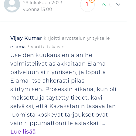
29 lokakuun 2023
1
0
vuonna 15:00
Vijay Kumar
kirjoitti arvostelun yritykselle
eLama
3 vuotta takaisin
Useiden kuukausien ajan he
valmistelivat asiakkaitaan Elama-
palveluun siirtymiseen, ja lopulta
Elama itse ahkerasti pilasi
siirtymisen. Prosessin aikana, kun oli
maksettu ja täytetty tiedot, kävi
selväksi, että Kazakstanin tasavallan
luomista koskevat tarjoukset ovat
vain riippumattomille asiakkaill…
Lue lisää