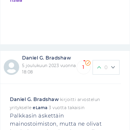
lisää
Daniel G. Bradshaw
5 joulukuun 2023 vuonna
1
0
18:08
Daniel G. Bradshaw
kirjoitti arvostelun
yritykselle
eLama
3 vuotta takaisin
Palkkasin äskettäin
mainostoimiston, mutta ne olivat