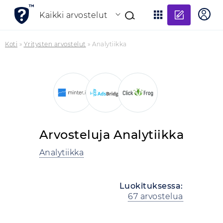
Lisää a
Kaikki arvostelut
Koti
»
Yritysten arvostelut
»
Analytiikka
Arvosteluja Analytiikka
Analytiikka
Luokituksessa:
67 arvostelua