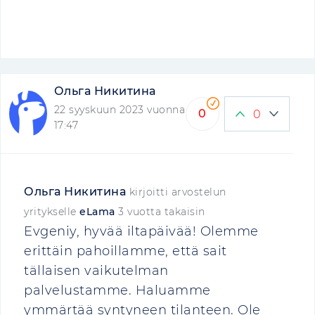
Ольга Никитина
22 syyskuun 2023 vuonna
0
0
17:47
Ольга Никитина
kirjoitti arvostelun
yritykselle
eLama
3 vuotta takaisin
Evgeniy, hyvää iltapäivää! Olemme
erittäin pahoillamme, että sait
tällaisen vaikutelman
palvelustamme. Haluamme
ymmärtää syntyneen tilanteen. Ole