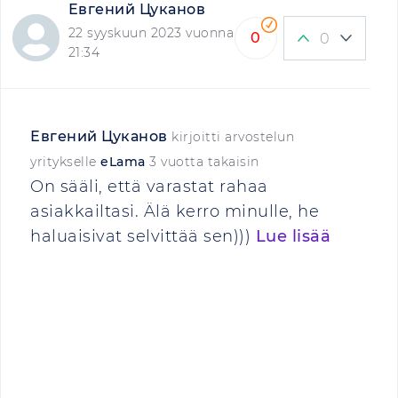
Евгений Цуканов
22 syyskuun 2023 vuonna
0
0
21:34
Евгений Цуканов
kirjoitti arvostelun
yritykselle
eLama
3 vuotta takaisin
On sääli, että varastat rahaa
asiakkailtasi. Älä kerro minulle, he
haluaisivat selvittää sen)))
Lue lisää