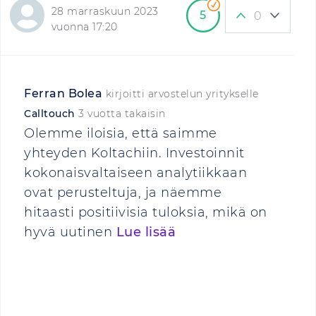
28 marraskuun 2023
5
0
vuonna 17:20
Ferran Bolea
kirjoitti arvostelun yritykselle
Calltouch
3 vuotta takaisin
Olemme iloisia, että saimme
yhteyden Koltachiin. Investoinnit
kokonaisvaltaiseen analytiikkaan
ovat perusteltuja, ja näemme
hitaasti positiivisia tuloksia, mikä on
hyvä uutinen
Lue lisää