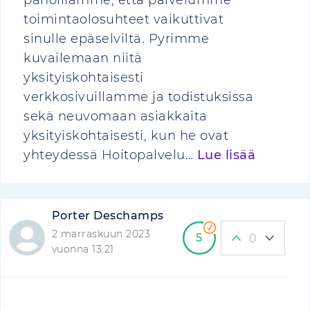
pahoillamme, että palvelumme
toimintaolosuhteet vaikuttivat
sinulle epäselviltä. Pyrimme
kuvailemaan niitä
yksityiskohtaisesti
verkkosivuillamme ja todistuksissa
sekä neuvomaan asiakkaita
yksityiskohtaisesti, kun he ovat
yhteydessä Hoitopalvelu…
Lue lisää
Porter Deschamps
2 marraskuun 2023
5
0
vuonna 13:21