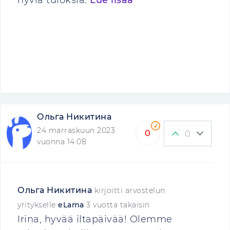
hyviä tuloksia.
Lue lisää
Ольга Никитина
24 marraskuun 2023
0
0
vuonna 14:08
Ольга Никитина
kirjoitti arvostelun
yritykselle
eLama
3 vuotta takaisin
Irina, hyvää iltapäivää! Olemme