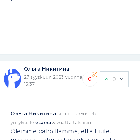
Ольга Никитина
27 syyskuun 2023 vuonna
0
0
15:37
Ольга Никитина
kirjoitti arvostelun
yritykselle
eLama
3 vuotta takaisin
Olemme pahoillamme, että luulet