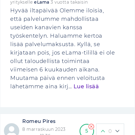
yritykselle
eLama
3 vuotta takaisin
Hyvää iltapäivää Olemme iloisia,
että palvelumme mahdollistaa
useiden kanavien kanssa
työskentelyn. Haluamme kertoa
lisää palvelumaksusta. Kyllä, se
kirjataan pois, jos eLama-tilillä ei ole
ollut taloudellista toimintaa
viimeisen 6 kuukauden aikana.
Muutama päivä ennen veloitusta
lähetämme aina kirj…
Lue lisää
Romeu Pires
8 marraskuun 2023
5
0