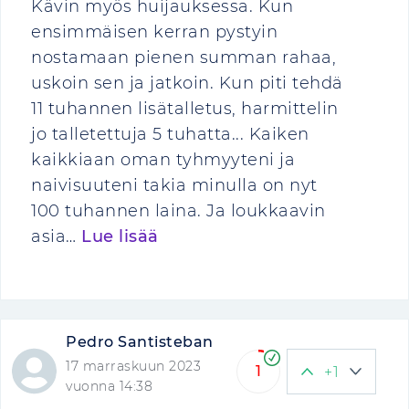
Kävin myös huijauksessa. Kun
ensimmäisen kerran pystyin
nostamaan pienen summan rahaa,
uskoin sen ja jatkoin. Kun piti tehdä
11 tuhannen lisätalletus, harmittelin
jo talletettuja 5 tuhatta... Kaiken
kaikkiaan oman tyhmyyteni ja
naivisuuteni takia minulla on nyt
100 tuhannen laina. Ja loukkaavin
asia…
Lue lisää
Pedro Santisteban
17 marraskuun 2023
1
+1
vuonna 14:38