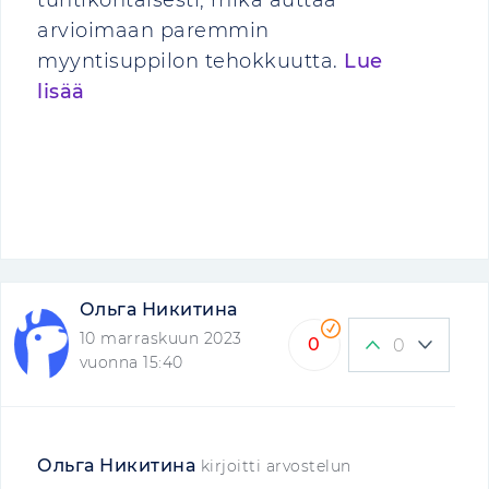
tuntikohtaisesti, mikä auttaa
arvioimaan paremmin
myyntisuppilon tehokkuutta.
Lue
lisää
Ольга Никитина
10 marraskuun 2023
0
0
vuonna 15:40
Ольга Никитина
kirjoitti arvostelun