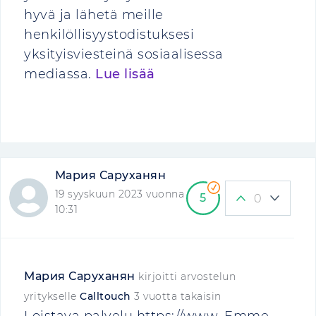
hyvä ja lähetä meille
henkilöllisyystodistuksesi
yksityisviesteinä sosiaalisessa
mediassa.
Lue lisää
Мария Саруханян
19 syyskuun 2023 vuonna
5
0
10:31
Мария Саруханян
kirjoitti arvostelun
yritykselle
Calltouch
3 vuotta takaisin